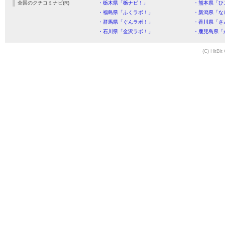
全国のクチコミナビ(R)
・栃木県「栃ナビ！」
・熊本県「ひ
・福島県「ふくラボ！」
・新潟県「な
・群馬県「ぐんラボ！」
・香川県「さ
・石川県「金沢ラボ！」
・鹿児島県「
(C) HitBit