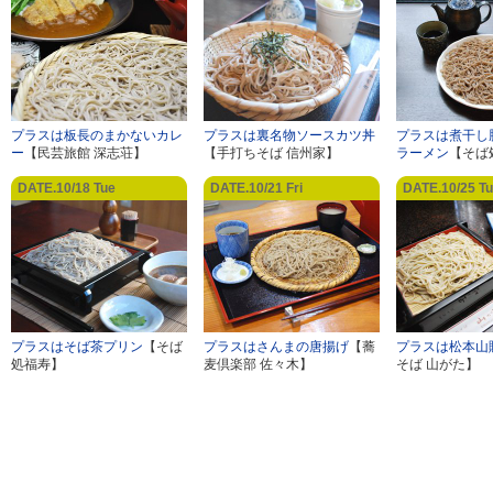
プラスは板長のまかないカレ
プラスは裏名物ソースカツ丼
プラスは煮干し
ー
【民芸旅館 深志荘】
【手打ちそば 信州家】
ラーメン
【そば
DATE.10/18 Tue
DATE.10/21 Fri
DATE.10/25 T
プラスはそば茶プリン
【そば
プラスはさんまの唐揚げ
【蕎
プラスは松本山
処福寿】
麦倶楽部 佐々木】
そば 山がた】