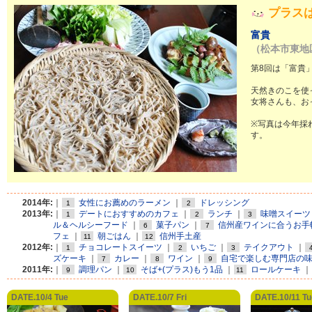
プラス
富貴
（松本市東地
第8回は「富貴
天然きのこを使
女将さんも、お
※写真は今年採
す。
2014年:
｜
女性にお薦めのラーメン
｜
ドレッシング
1
2
2013年:
｜
デートにおすすめのカフェ
｜
ランチ
｜
味噌スイーツ
1
2
3
ル＆ヘルシーフード
｜
菓子パン
｜
信州産ワインに合うお手
6
7
フェ
｜
朝ごはん
｜
信州手土産
11
12
2012年:
｜
チョコレートスイーツ
｜
いちご
｜
テイクアウト
｜
1
2
3
ズケーキ
｜
カレー
｜
ワイン
｜
自宅で楽しむ専門店の
7
8
9
2011年:
｜
調理パン
｜
そば+(プラス)もう1品
｜
ロールケーキ
｜
9
10
11
DATE.10/4 Tue
DATE.10/7 Fri
DATE.10/11 Tu