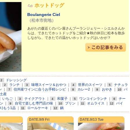
ホットドッグ
Boulangerie Ciel
（松本市街地）
あがたの森近くのパン屋さんブーランジェリー・シエルさんか
らは、できたてホットドッグをご紹介★秋の休日に松本を散歩
しながら、できたての温かいホットドッグはいかが？
ドレッシング
2
｜
ランチ
｜
味噌スイーツ＆おやつ
｜
世界のスイーツ
｜
ナチュラ
2
3
4
5
ン
｜
信州産ワインに合うお手軽レシピ
｜
カレー2
｜
おやき
｜
パ
7
8
9
10
土産
いちご
｜
テイクアウト
｜
和菓子
｜
ワンコインランチ
｜
チー
3
4
5
6
ン
｜
自宅で楽しむ専門店の味
｜
プリン
｜
オムライス
｜
パイ
9
10
11
12
ス)もう1品
｜
ロールケーキ
｜
鍋
11
12
DATE.9/9 Fri
DATE.9/13 Tue