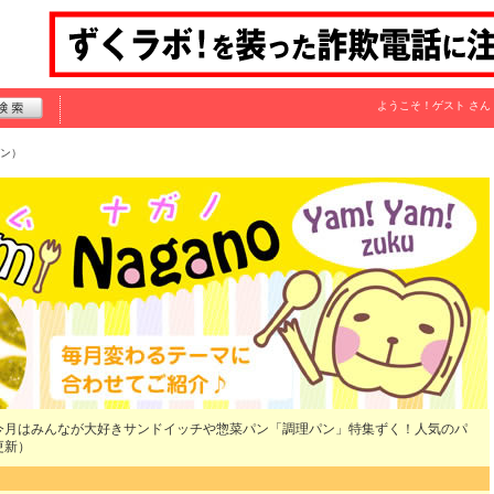
ようこそ！
ゲスト
さん
ン）
今月はみんなが大好きサンドイッチや惣菜パン「調理パン」特集ずく！人気のパ
更新）