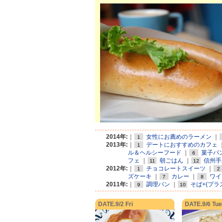
2014年:
｜
女性にお薦めのラーメン
｜
1
2013年:
｜
デートにおすすめのカフェ
1
ル＆ヘルシーフード
｜
菓子パ
6
フェ
｜
朝ごはん
｜
信州手
11
12
2012年:
｜
チョコレートスイーツ
｜
1
2
ズケーキ
｜
カレー
｜
ワイ
7
8
2011年:
｜
調理パン
｜
そば+(プラ
9
10
DATE.9/2 Fri
DATE.9/6 Tue