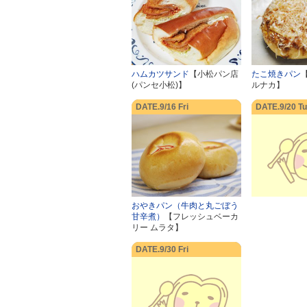
ハムカツサンド
【小松パン店
たこ焼きパン
(パンセ小松)】
ルナカ】
DATE.9/16 Fri
DATE.9/20 T
おやきパン（牛肉と丸ごぼう
甘辛煮）
【フレッシュベーカ
リー ムラタ】
DATE.9/30 Fri