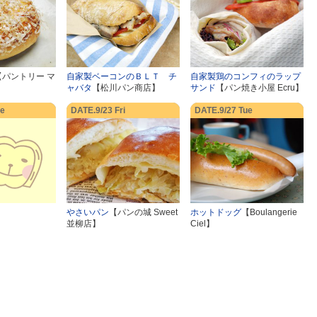
【パントリー マ
自家製ベーコンのＢＬＴ チ
自家製鶏のコンフィのラップ
ャバタ
【松川パン商店】
サンド
【パン焼き小屋 Ecru】
ue
DATE.9/23 Fri
DATE.9/27 Tue
やさいパン
【パンの城 Sweet
ホットドッグ
【Boulangerie
並柳店】
Ciel】