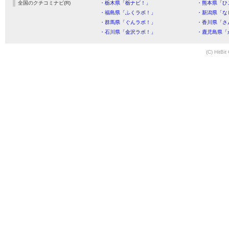
全国のクチコミナビ(R)
・栃木県「栃ナビ！」
・熊本県「ひ
・福島県「ふくラボ！」
・新潟県「な
・群馬県「ぐんラボ！」
・香川県「さ
・石川県「金沢ラボ！」
・鹿児島県「
(C) HitBit