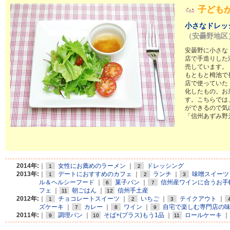
子ども
小さなドレッ
（安曇野地区
安曇野に小さな
店で手造りした
売しています。
もともと栂池で
店で使っていた
化したもの。お
す。こちらでは
ができるので気
「信州あずみ野
2014年:
｜
女性にお薦めのラーメン
｜
ドレッシング
1
2
2013年:
｜
デートにおすすめのカフェ
｜
ランチ
｜
味噌スイーツ
1
2
3
ル＆ヘルシーフード
｜
菓子パン
｜
信州産ワインに合うお手
6
7
フェ
｜
朝ごはん
｜
信州手土産
11
12
2012年:
｜
チョコレートスイーツ
｜
いちご
｜
テイクアウト
｜
1
2
3
ズケーキ
｜
カレー
｜
ワイン
｜
自宅で楽しむ専門店の
7
8
9
2011年:
｜
調理パン
｜
そば+(プラス)もう1品
｜
ロールケーキ
｜
9
10
11