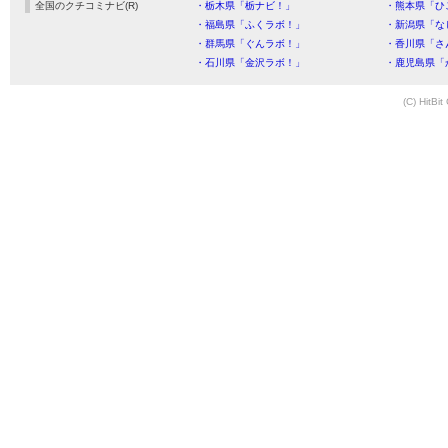
全国のクチコミナビ(R)
・栃木県「栃ナビ！」
・熊本県「ひ
・福島県「ふくラボ！」
・新潟県「な
・群馬県「ぐんラボ！」
・香川県「さ
・石川県「金沢ラボ！」
・鹿児島県「
(C) HitBit