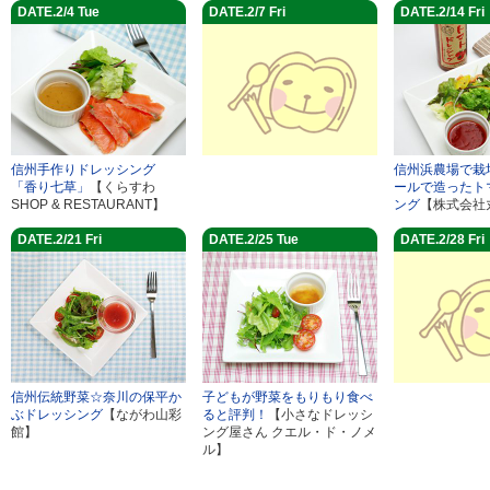
DATE.2/4 Tue
DATE.2/7 Fri
DATE.2/14 Fri
信州手作りドレッシング
信州浜農場で栽
「香り七草」
【くらすわ
ールで造ったト
SHOP & RESTAURANT】
ング
【株式会社
DATE.2/21 Fri
DATE.2/25 Tue
DATE.2/28 Fri
信州伝統野菜☆奈川の保平か
子どもが野菜をもりもり食べ
ぶドレッシング
【ながわ山彩
ると評判！
【小さなドレッシ
館】
ング屋さん クエル・ド・ノメ
ル】