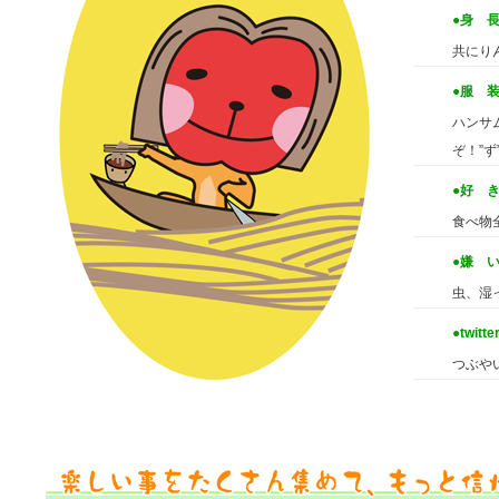
●身 
共にり
●服 
ハンサ
ぞ！”
●好 
食べ物
●嫌 
虫、湿
●twitte
つぶや