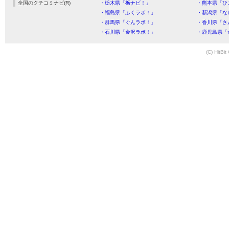
全国のクチコミナビ(R)
・栃木県「栃ナビ！」
・熊本県「ひ
・福島県「ふくラボ！」
・新潟県「な
・群馬県「ぐんラボ！」
・香川県「さ
・石川県「金沢ラボ！」
・鹿児島県「
(C) HitBit