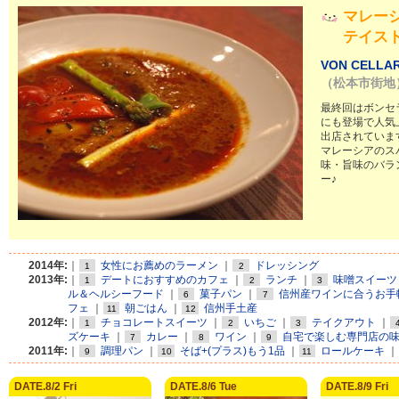
マレー
テイス
VON CELLA
（松本市街地
最終回はボンセ
にも登場で人気
出店されていま
マレーシアのス
味・旨味のバラ
ー♪
2014年:
｜
女性にお薦めのラーメン
｜
ドレッシング
1
2
2013年:
｜
デートにおすすめのカフェ
｜
ランチ
｜
味噌スイーツ
1
2
3
ル＆ヘルシーフード
｜
菓子パン
｜
信州産ワインに合うお手
6
7
フェ
｜
朝ごはん
｜
信州手土産
11
12
2012年:
｜
チョコレートスイーツ
｜
いちご
｜
テイクアウト
｜
1
2
3
ズケーキ
｜
カレー
｜
ワイン
｜
自宅で楽しむ専門店の
7
8
9
2011年:
｜
調理パン
｜
そば+(プラス)もう1品
｜
ロールケーキ
｜
9
10
11
DATE.8/2 Fri
DATE.8/6 Tue
DATE.8/9 Fri