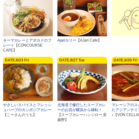
キーマカレーとアボカドのプ
Ajariカリー
【AJari Cafe】
レート
【CONCOURSE
CAFE】
DATE.8/23 Fri
DATE.8/27 Tue
DATE.8/30 Fri
やさしいスパイスとフレッシ
北海道で修行したスープカレ
マレーシアのス
ュハーブのカンボジアカレー
ーのお店が横浜から移転！
たアジアンテイ
【こーさんのうち】
【スープカレーハンジロー 安
♪
【VON CELL
曇野】