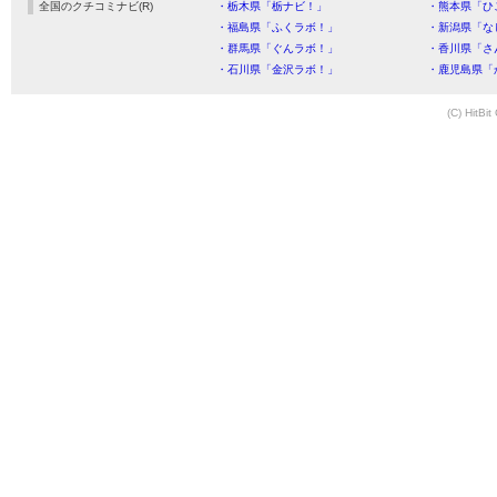
全国のクチコミナビ(R)
・栃木県「栃ナビ！」
・熊本県「ひ
・福島県「ふくラボ！」
・新潟県「な
・群馬県「ぐんラボ！」
・香川県「さ
・石川県「金沢ラボ！」
・鹿児島県「
(C) HitBit