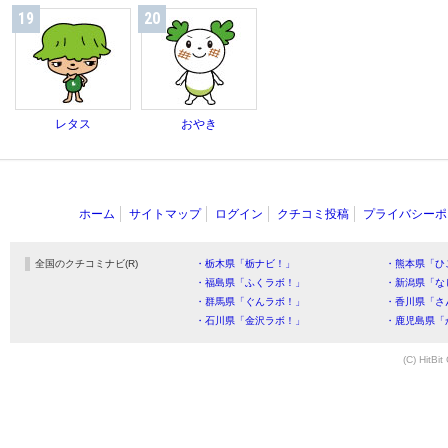
19
20
レタス
おやき
ホーム
サイトマップ
ログイン
クチコミ投稿
プライバシーポ
全国のクチコミナビ(R)
・栃木県「栃ナビ！」
・熊本県「ひ
・福島県「ふくラボ！」
・新潟県「な
・群馬県「ぐんラボ！」
・香川県「さ
・石川県「金沢ラボ！」
・鹿児島県「
(C) HitBit