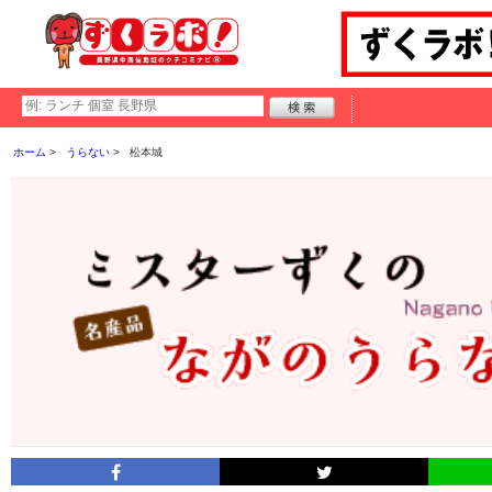
ホーム
うらない
松本城