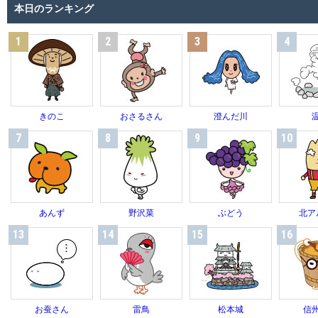
本日のランキング
1
2
3
4
きのこ
おさるさん
澄んだ川
7
8
9
10
あんず
野沢菜
ぶどう
北ア
13
14
15
16
お蚕さん
雷鳥
松本城
信