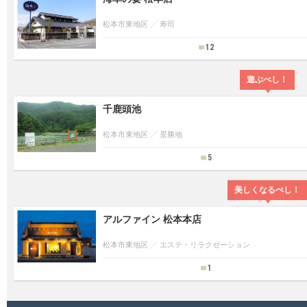
松本市東地区
寿司
12
遊ぶべし！
千鹿頭池
松本市東地区
景勝地
5
美しくなるべし！
アルファイン 松本本店
松本市東地区
エステ・リラクゼーション
1