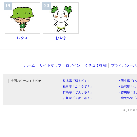
19
20
レタス
おやき
ホーム
サイトマップ
ログイン
クチコミ投稿
プライバシーポ
全国のクチコミナビ(R)
・栃木県「栃ナビ！」
・熊本県「ひ
・福島県「ふくラボ！」
・新潟県「な
・群馬県「ぐんラボ！」
・香川県「さ
・石川県「金沢ラボ！」
・鹿児島県「
(C) HitBit