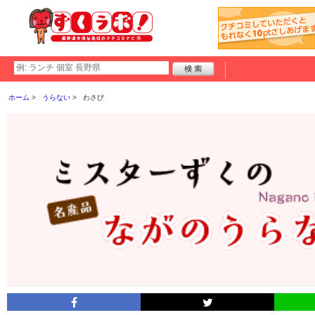
ホーム
うらない
わさび