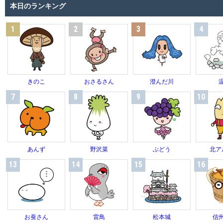
本日のランキング
1
2
3
4
きのこ
おさるさん
澄んだ川
7
8
9
10
あんず
野沢菜
ぶどう
北ア
13
14
15
16
お蚕さん
雷鳥
松本城
信