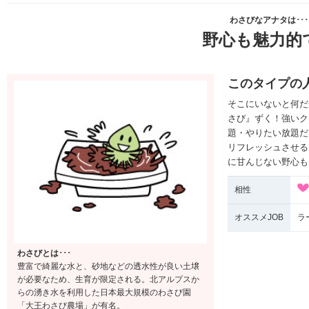
わさびなアナタは･･･
野心も魅力的
このタイプの
そこにいないと何だ
さび』ずく！強いク
題・やりたい放題だ
リフレッシュさせる
に甘んじない野心も
相性
オススメJOB
ラ
わさびとは･･･
豊富で綺麗な水と、砂地などの透水性が良い土壌
が必要なため、生育が限定される。北アルプスか
らの湧き水を利用した日本最大規模のわさび園
「大王わさび農場」が有名。