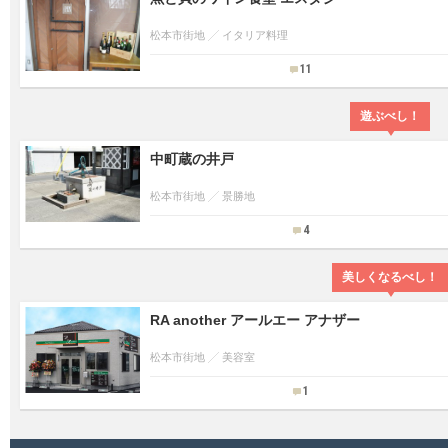
松本市街地
イタリア料理
11
遊ぶべし！
中町蔵の井戸
松本市街地
景勝地
4
美しくなるべし！
RA another アールエー アナザー
松本市街地
美容室
1