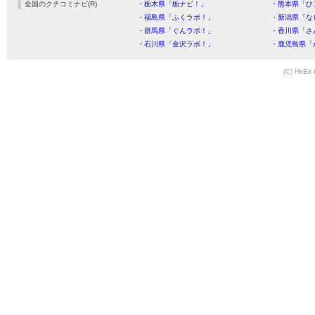
全国のクチコミナビ(R)
・栃木県「栃ナビ！」
・熊本県「ひ
・福島県「ふくラボ！」
・新潟県「な
・群馬県「ぐんラボ！」
・香川県「さ
・石川県「金沢ラボ！」
・鹿児島県「
(C) HitBit