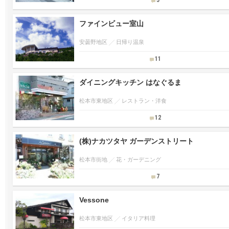
5
ファインビュー室山
安曇野地区
日帰り温泉
11
ダイニングキッチン はなぐるま
松本市東地区
レストラン・洋食
12
(株)ナカツタヤ ガーデンストリート
松本市街地
花・ガーデニング
7
Vessone
松本市東地区
イタリア料理