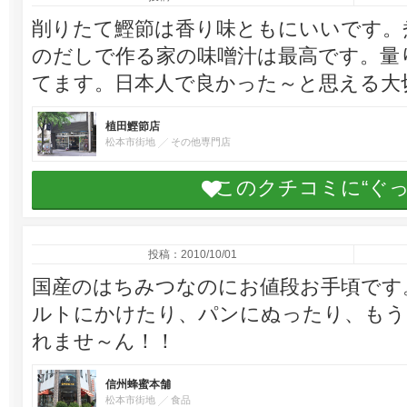
削りたて鰹節は香り味ともにいいです。
のだしで作る家の味噌汁は最高です。量
てます。日本人で良かった～と思える大
植田鰹節店
松本市街地
その他専門店
このクチコミに“ぐ
投稿：2010/10/01
国産のはちみつなのにお値段お手頃です
ルトにかけたり、パンにぬったり、もう
れませ～ん！！
信州蜂蜜本舗
松本市街地
食品