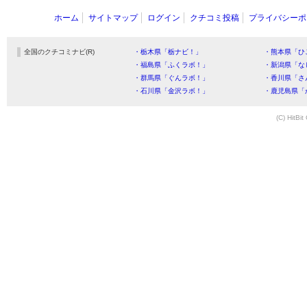
ホーム
サイトマップ
ログイン
クチコミ投稿
プライバシーポ
全国のクチコミナビ(R)
・栃木県「栃ナビ！」
・熊本県「ひ
・福島県「ふくラボ！」
・新潟県「な
・群馬県「ぐんラボ！」
・香川県「さ
・石川県「金沢ラボ！」
・鹿児島県「
(C) HitBit