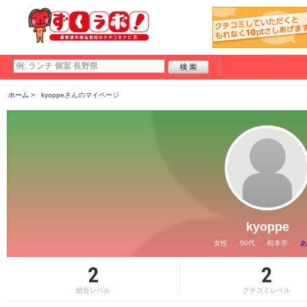
ホーム
kyoppeさんのマイページ
kyoppe
女性
50代
松本市
あ
2
2
総合レベル
クチコミレベル