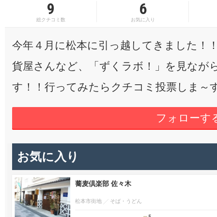
9
6
総クチコミ数
お気に入り
今年４月に松本に引っ越してきました！
貨屋さんなど、「ずくラボ！」を見なが
す！！行ってみたらクチコミ投票しま～
フォローす
お気に入り
蕎麦倶楽部 佐々木
松本市街地
そば・うどん