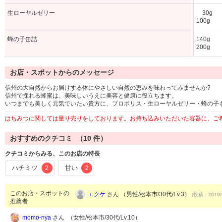
生ローヤルゼリー
30g 
100g 1
蜂の子缶詰
140g 
200g 
お店・スポットからのメッセージ
信州の大自然からお届けする体にやさしい自然の恵みを味わってみませんか?
信州で採れる蜂蜜は、美味しいうえに美容と健康に役立ちます。
いつまでも美しく元気でいたい貴方に、プロポリス・生ローヤルゼリー・蜂の子
はちみつに関しては量り売りをしております。お持ち込みいただいた容器に、ご
おすすめのクチコミ （
10
件）
クチコミからみる、このお店の特長
ハチミツ
甘い
2
2
このお店・スポットの
エクケ
さん （男性/松本市/30代/Lv.3）
(投稿：2010/
推薦者
momo-nya
さん （女性/松本市/30代/Lv.10）