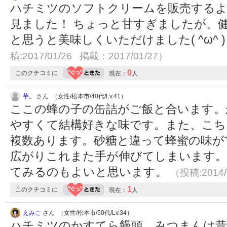
ハチミツのソフトクリームを販売する
見ました！ ちょっと甘すぎましたが、
と思うと美味しくいただけました( ^ω^
稿:2017/01/26 掲載：2017/01/27）
0
このクチコミに
現在：
人
芋。
さん （女性/松本市/40代/Lv.41）
ここの蜂の子の缶詰がご飯と合います。
やすくて結構好きな味です。また、こち
複数あります。砂糖と違って蜂蜜の味が
広がりこれまた手が伸びてしまいます。
てみるのもよいと思います。
（投稿:2014/
1
このクチコミに
現在：
人
えみこ
さん （女性/松本市/50代/Lv.34）
ハチミツのかすてら饅頭、みつまんは昔