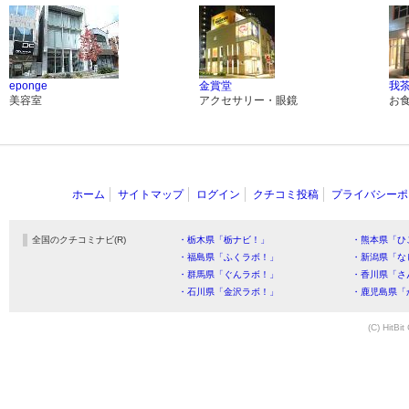
eponge
金賞堂
我
美容室
アクセサリー・眼鏡
お
ホーム
サイトマップ
ログイン
クチコミ投稿
プライバシーポ
全国のクチコミナビ(R)
・栃木県「栃ナビ！」
・熊本県「ひ
・福島県「ふくラボ！」
・新潟県「な
・群馬県「ぐんラボ！」
・香川県「さ
・石川県「金沢ラボ！」
・鹿児島県「
(C) HitBit