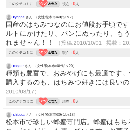
0
このクチコミに
現在：
人
kyoppe
さん （女性/松本市/40代/Lv.2）
国産のはちみつなのにお値段お手頃です
ルトにかけたり、パンにぬったり、も
れませ～ん！！
（投稿:2010/10/01 掲載：201
0
このクチコミに
現在：
人
casper
さん （女性/松本市/40代/Lv.20）
種類も豊富で、おみやげにも最適です。
購入するのも、はちみつ好きには良い
2010/08/17）
0
このクチコミに
現在：
人
chipota
さん （女性/松本市/30代/Lv.13）
松本市で珍しい蜂蜜専門店。蜂蜜はもち