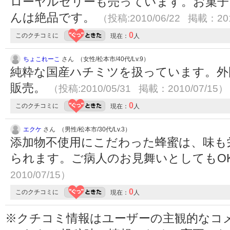
ローヤルゼリーも売っています。お菓子
んは絶品です。
（投稿:2010/06/22 掲載：201
0
このクチコミに
現在：
人
ちょこれーこ
さん （女性/松本市/40代/Lv.9）
純粋な国産ハチミツを扱っています。外
販売。
（投稿:2010/05/31 掲載：2010/07/15）
0
このクチコミに
現在：
人
エクケ
さん （男性/松本市/30代/Lv.3）
添加物不使用にこだわった蜂蜜は、味も
られます。ご病人のお見舞いとしてもO
2010/07/15）
0
このクチコミに
現在：
人
※クチコミ情報はユーザーの主観的なコ