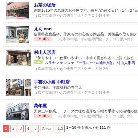
お茶の堤治
創業1815年の老舗のお茶屋です。毎月7の付く日(7・17・27日
（松本市街地 / その他専門店 / クチコミ数 4件）
えん enn
信州特産食品や、作家ものの心ある陶芸品、美術品を取り揃え
（松本市街地 / その他専門店 / クチコミ数 4件）
村山人形店
『飾りやすい・仕舞いやすい・末永く愛される・上質である』
ムラヤマケンスケ 『一生に一つの贈り物』 村山人形店
（松本市街地 / その他専門店 / クチコミ数 2件）
手芸の小島 中町店
手芸用品、洋裁材料の専門店
（松本市街地 / その他専門店 / クチコミ数 4件）
萬年屋
天保三年創業。 チーズの様な濃厚な味噌と手作りの漬物の他
（松本市街地 / その他専門店 / クチコミ数 1件）
1～10
件を表示 / 全
111
件
1
2
3
4
5
[12]
次へ»