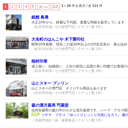
1～10
件を表示 / 全
111
件
1
2
3
4
5
[12]
次へ»
紙館 島勇
大正10年から、綺麗な千代紙、貴重な和紙を販売しています
（松本市街地 / その他専門店 / クチコミ数 6件）
大名町のはんこや 木下製印社
昭和20年創業、現在この道30年以上の3代目店長が、真心込
（松本市街地 / その他専門店 / クチコミ数 2件）
稲村印章
成人祝い、結婚祝い、人生の節目に品質の良い印鑑でお客様の
（松本市街地 / その他専門店 / クチコミ数 3件）
山とスキー ブンリン
山とスキーの専門店 オリジナル商品もあります
（松本市街地 / その他専門店 / クチコミ数 1件）
森の漢方薬局 芍薬堂
信州安曇野の森の中の小さな漢方薬局です。ハーブ・アロマ関
ツチヤ フサコ 『ゆっくりじっくり元気になろう』 森
（安曇野地区 / 薬・健康食品 / クチコミ数 2件）