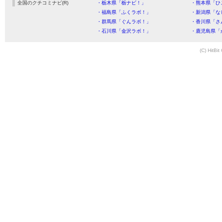
全国のクチコミナビ(R)
・栃木県「栃ナビ！」
・熊本県「ひ
・福島県「ふくラボ！」
・新潟県「な
・群馬県「ぐんラボ！」
・香川県「さ
・石川県「金沢ラボ！」
・鹿児島県「
(C) HitBit