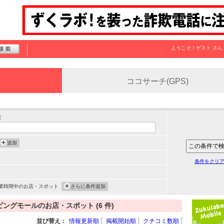
ようこそ！
ゲスト
さん
ココサーチ(GPS)
索
追加
条件をクリ
業時間中のお店・スポット
さらに条件追加
グモールのお店・スポット (6 件)
並び替え：
情報更新順
掲載開始順
クチコミ数順