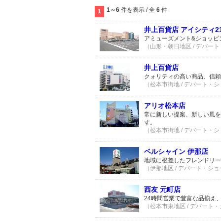
1～6
件を表示 / 全
6
件
1
井上百貨店 アイシティ2
アミューズメント&ショッピ
（山形・朝日地区 / デパート
井上百貨店
クォリティの高い商品、信頼
（松本市街地 / デパート・シ
アリオ松本店
常に新しい提案、新しい風を
す。
（松本市街地 / デパート・シ
ベルシャイン 伊那店
地域に根差したフレンドリー
（伊那地区 / デパート・ショ
西友 元町店
24時間営業で豊富な品揃え
（松本市東地区 / デパート・