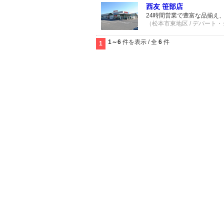
西友 笹部店
24時間営業で豊富な品揃え
（松本市東地区 / デパート・
1～6
件を表示 / 全
6
件
1