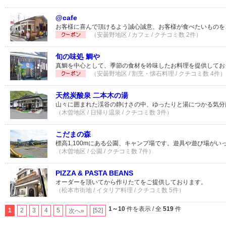
@cafe
お客様に喜んで頂けるよう誠心誠意、お客様が食べたいものを
（安曇野地区 / カフェ / クチコミ数 2件）
旬の味処 鯛や
真鯛を中心として、季節の食材を吟味したお料理を提供してお
（安曇野地区 / 割烹・懐石料理 / クチコミ数 4件）
天然炭酸泉 二本木の湯
山々に囲まれた渓谷の静けさの中、ゆったりと湯につかる気分
（木曽地区 / 日帰り温泉 / クチコミ数 3件）
こだまの森
標高1,100mにある公園、キャンプ場です。遊具や遊び場がい
（木曽地区 / 公園 / クチコミ数 7件）
PIZZA & PASTA BEANS
オーダーを頂いてから作りたてをご提供しております。
（松本市街地 / イタリア料理 / クチコミ数 5件）
1～10
件を表示 / 全
519
件
1
2
3
4
5
[52]
次へ»