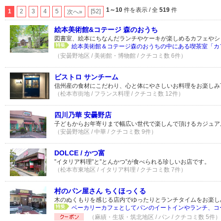
1～10
件を表示 / 全
519
件
1
2
3
4
5
[52]
次へ»
絵本美術館&コテージ 森のおうち
図書室、絵本にちなんだランチやケーキが楽しめるカフェやシ
絵本美術館＆コテージ森のおうちの中にある喫茶室「カフ
（安曇野地区 / 美術館・博物館 / クチコミ数 6件）
ビストロ サンチーム
信州産の食材にこだわり、心と体にやさしいお料理をお楽しみ
（松本市街地 / フランス料理 / クチコミ数 12件）
四川乃華 安曇野店
子どもからお年寄りまで幅広い世代で楽しんで頂けるカジュア
（安曇野地区 / 中華 / クチコミ数 9件）
DOLCE / かつ富
”イタリア料理”と”とんかつ”が食べられる珍しいお店です。
（松本市東地区 / イタリア料理 / クチコミ数 7件）
村のパン屋さん ちくほっくる
木のぬくもりを感じる店内でゆったりとランチタイムをお楽し
ベーカリーカフェとしてパンのイートインやランチ、コー
（麻績・生坂・筑北地区 / パン / クチコミ数 5件）