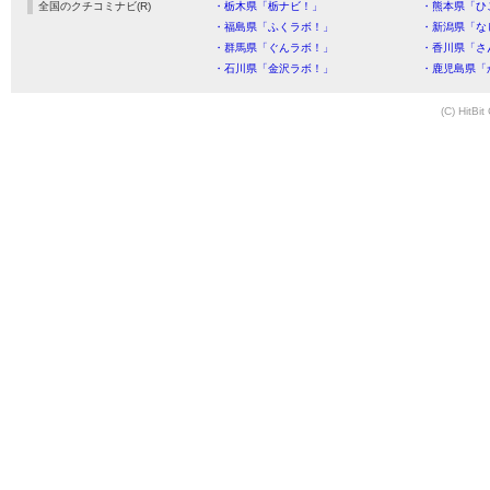
全国のクチコミナビ(R)
・栃木県「栃ナビ！」
・熊本県「ひ
・福島県「ふくラボ！」
・新潟県「な
・群馬県「ぐんラボ！」
・香川県「さ
・石川県「金沢ラボ！」
・鹿児島県「
(C) HitBit