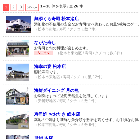
1～10
件を表示 / 全
26
件
1
2
3
次へ»
無添くら寿司 松本渚店
添加物の不使用の安全なお寿司!食べ終わったお皿5枚毎にゲー
（松本市街地 / 寿司 / クチコミ数 7件）
ながた寿し
お寿司と旬の料理が楽しめます。
（松本市東地区 / 寿司 / クチコミ数 3件）
海幸の宴 松本店
廻転寿司です。
（松本市東地区 / 寿司 / クチコミ数 12件）
海鮮ダイニング 月の魚
お刺身はすべて近海天然魚を使用しています
（安曇野地区 / 寿司 / クチコミ数 1件）
寿司処 おおたき 総本店
築地の中卸より新鮮な魚介類を敷居を高くせず、お手頃なお値
（松本市街地 / 寿司 / クチコミ数 9件）
旭鮨 本店