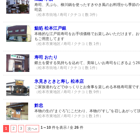
寿司、天ぷら、柳川鍋を使ったすきやき風のお料理から季節の
司店
（松本市街地 / 寿司 / クチコミ数 3件）
鮨処 松本江戸銀
本格的な江戸前寿司をお手頃価格でお楽しみいただけます。お
もご用意してます
（松本市東地区 / 寿司 / クチコミ数 1件）
寿司 おたり
郷土を愛する気持ちを込めて、美味しいお寿司をにぎるよう2
（松本市街地 / 寿司 / クチコミ数 1件）
氷見きときと寿し 松本店
ご家族連れなどでゆっくりとお食事を楽しめる本格寿司屋です
（松本市東地区 / 寿司 / クチコミ数 9件）
鮓忠
本物の生の“まぐろ”にこだわり、本物の“すし”を召しあがって頂
（松本市東地区 / 寿司 / クチコミ数 1件）
1～10
件を表示 / 全
26
件
1
2
3
次へ»