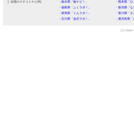
全国のクチコミナビ(R)
・栃木県「栃ナビ！」
・熊本県「ひ
・福島県「ふくラボ！」
・新潟県「な
・群馬県「ぐんラボ！」
・香川県「さ
・石川県「金沢ラボ！」
・鹿児島県「
(C) HitBit