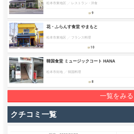
松本市東地区
レストラン・洋食
9
花・ふらんす食堂 やまもと
松本市東地区
フランス料理
10
韓国食堂 ミュージックコート HANA
松本市街地
韓国料理
8
一覧をみる
クチコミ一覧