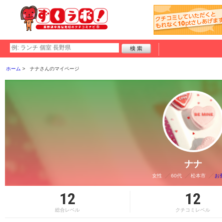
ホーム
ナナさんのマイページ
ナナ
女性
60代
松本市
お
12
12
総合レベル
クチコミレベル