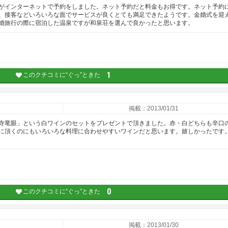
がインターネットで予約をしました。ネット予約だと料金もお得です。ネット予約
、接客などいろいろな面でサービスが良くとても満足できたようです。金婚式を迎
婚旅行の際に宿泊した温泉ですが和泉荘を選んで良かったと思います。
1
このクチコミに“ぐっ”ときた
掲載：2013/01/31
寺竜眼」という白ワインのセットをプレゼントで頂きました。赤・白どちらも辛口
に頂くのにもいろいろな料理に合わせやすいワインだと思います。嬉しかったです
0
このクチコミに“ぐっ”ときた
掲載：2013/01/30