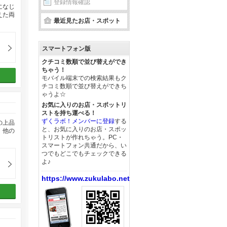
登録情報確認
になじ
えた両
最近見たお店・スポット
スマートフォン版
クチコミ数順で並び替えができ
ちゃう！
モバイル端末での検索結果もク
チコミ数順で並び替えができち
ゃうよ☆
お気に入りのお店・スポットリ
ストを持ち運べる！
ずくラボ！メンバーに登録
する
の上品
と、お気に入りのお店・スポッ
。他の
トリストが作れちゃう。PC・
スマートフォン共通だから、い
つでもどこでもチェックできる
よ♪
https://www.zukulabo.net/