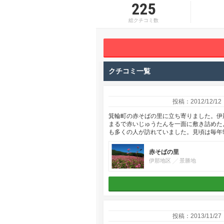
225
総クチコミ数
クチコミ一覧
投稿：2012/12/12
箕輪町の赤そばの里に立ち寄りました。伊
まるで赤いじゅうたんを一面に敷き詰めた
も多くの人が訪れていました。見頃は毎年
赤そばの里
伊那地区
景勝地
投稿：2013/11/27