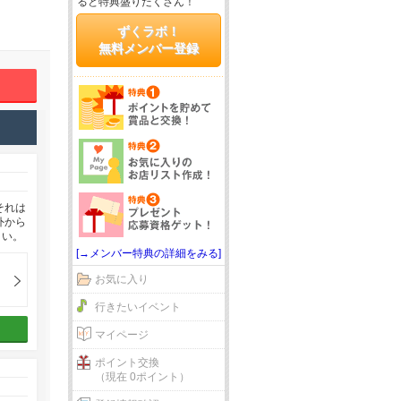
ると特典盛りだくさん！
ずくラボ！
無料メンバー登録
それは
外から
さい。
[→メンバー特典の詳細をみる]
お気に入り
行きたいイベント
マイページ
ポイント交換
（現在 0ポイント）