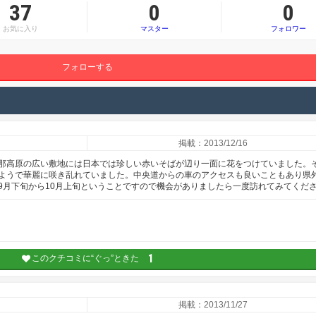
37
0
0
お気に入り
マスター
フォロワー
フォローする
掲載：2013/12/16
那高原の広い敷地には日本では珍しい赤いそばが辺り一面に花をつけていました。
ようで華麗に咲き乱れていました。中央道からの車のアクセスも良いこともあり県
9月下旬から10月上旬ということですので機会がありましたら一度訪れてみてくだ
1
このクチコミに“ぐっ”ときた
掲載：2013/11/27