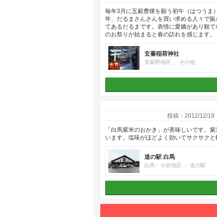
毎年3月に五穀豊穣を願う初午（はつうま
年、だるまさんさんを買い求める人々で賑
てあるだるまです。表情に愛嬌があり観て
のお祭りが始まると春の訪れを感じます。
玄蕃稲荷神社
安曇野地区
その他
投稿：2012/12/18
「白馬紫米のおかき」が美味しいです。紫
います。塩味がほどよく効いてサクサクと
道の駅 白馬
白馬・小谷地区
道の駅