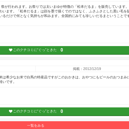
）祭が行われます。お祭りでは太いまゆが特徴の「松本だるま」を販売しています
わいます。「松本だるま」は顔を墨で描くでのではなく、ふさふさとした黒い毛を
いるだけで何となく気持ちが和みます。全国的にみても珍しいだるまということで
0
このクチコミに“ぐっ”ときた
掲載：2012/12/19
米は希少なお米で白馬の特産品ですがこのおかきは、おやつにもビールのおつまみ
軽いです。
0
このクチコミに“ぐっ”ときた
一覧をみる