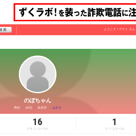
ようこそ！
ゲスト
さん
のぼちゃん
男性
60代
松本市
ぶどう
16
1
クチコミレベル
“ぐっ”とレベル