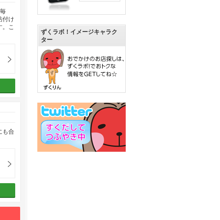
。毎
貼付け
す。こ
ずくラボ！イメージキャラク
ター
にも合