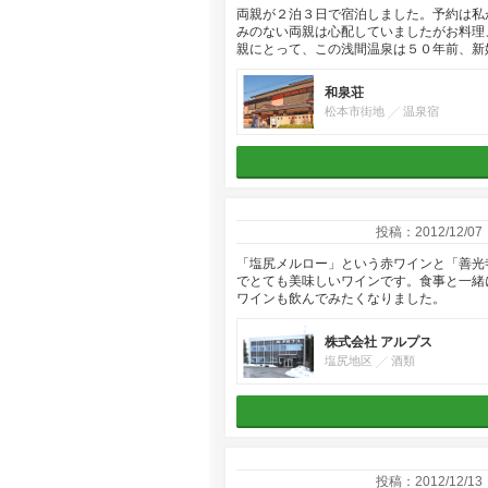
両親が２泊３日で宿泊しました。予約は私
みのない両親は心配していましたがお料理
親にとって、この浅間温泉は５０年前、新
和泉荘
松本市街地
温泉宿
投稿：2012/12/07
「塩尻メルロー」という赤ワインと「善光
でとても美味しいワインです。食事と一緒
ワインも飲んでみたくなりました。
株式会社 アルプス
塩尻地区
酒類
投稿：2012/12/13