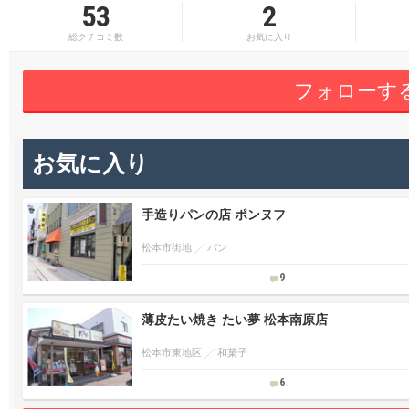
53
2
総クチコミ数
お気に入り
フォローす
お気に入り
手造りパンの店 ポンヌフ
松本市街地
パン
9
薄皮たい焼き たい夢 松本南原店
松本市東地区
和菓子
6