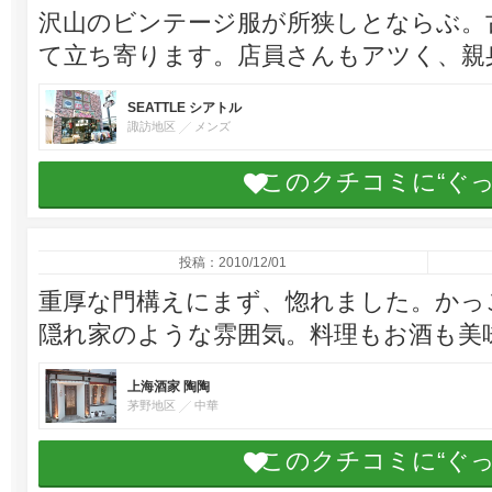
沢山のビンテージ服が所狭しとならぶ。
て立ち寄ります。店員さんもアツく、親
SEATTLE シアトル
諏訪地区
メンズ
このクチコミに“ぐ
投稿：2010/12/01
重厚な門構えにまず、惚れました。かっこ
隠れ家のような雰囲気。料理もお酒も美
上海酒家 陶陶
茅野地区
中華
このクチコミに“ぐ