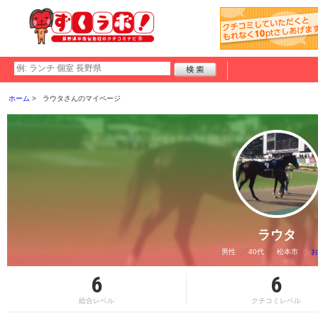
ホーム
ラウタさんのマイページ
ラウタ
男性
40代
松本市
お
6
6
総合レベル
クチコミレベル