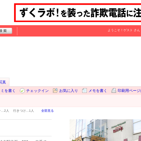
ようこそ！
ゲスト
さん
写真
コミを書く
チェックイン
お気に入り
メモを書く
印刷用ページ
チ…
2人
行きつけ…
1人
全部見る