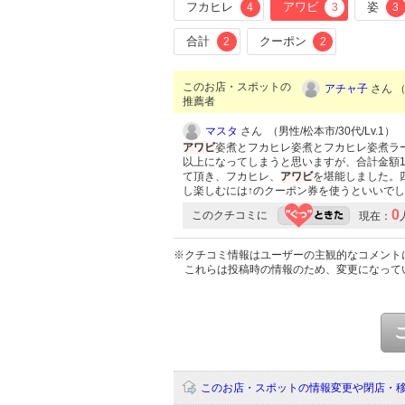
フカヒレ
アワビ
姿
4
3
3
合計
クーポン
2
2
このお店・スポットの
アチャ子
さん （
推薦者
マスタ
さん （男性/松本市/30代/Lv.1）
アワビ
姿煮とフカヒレ姿煮とフカヒレ姿煮ラー
以上になってしまうと思いますが、合計金額1
て頂き、フカヒレ、
アワビ
を堪能しました。
し楽しむには↑のクーポン券を使うといいで
0
このクチコミに
現在：
※クチコミ情報はユーザーの主観的なコメント
これらは投稿時の情報のため、変更になって
このお店・スポットの情報変更や閉店・