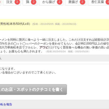
注文
鶏
から揚げ
唐揚げ
杏仁豆腐
3
2
2
2
男性/松本市/50代/Lv.8）
(投稿：2010/05/05 掲載：2010/06/23)
メンを同時に贅沢に食べよう一緒に注文しました。これだけ注文すれば総額合計20,
5%引きの◯ット◯ッパーのクーポンを使わせてもらい、会計時2,000円以上の値
四川乃華南松本店でフカヒレ、
アワビ
だけでなく普段食べる機会の無い単価の高い
しょう。お腹も心も満たされます。
（投稿:2025/05/24 掲載：2025/05/26）
人
になります。
いる場合がございますのでご了承ください。
このお店・スポットのクチコミを書く
移転を報告