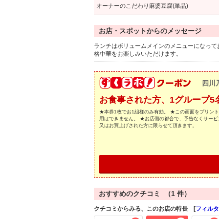
オーナーのこだわり麻婆豆腐(単品)
お店・スポットからのメッセージ
ランチはボリュームメインのメニューになって
格中華をお楽しみいただけます。
四川
お食事された方、1グループ5
★本券1枚でお1組様のみ有効。 ★この画面をプリン
用はできません。 ★お店側の都合で、予告なくサービ
又はお買上げされた方に限らせて頂きます。
おすすめのクチコミ （
1
件）
クチコミからみる、このお店の特長 [
フィルタ