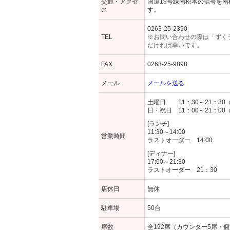
交通・アクセ
国道19号線南松本の信号を南
ス
す。
0263-25-2390
TEL
※お問い合わせの際は「ずく
だければ幸いです。
FAX
0263-25-9898
メール
メールを送る
土曜日 11：30～21：30
日・祝日 11：00～21：00
[ランチ]
11:30～14:00
営業時間
ラストオーダー 14:00
[ディナー]
17:00～21:30
ラストオーダー 21：30
店休日
無休
駐車場
50台
席数
全192席（カウンター5席・個