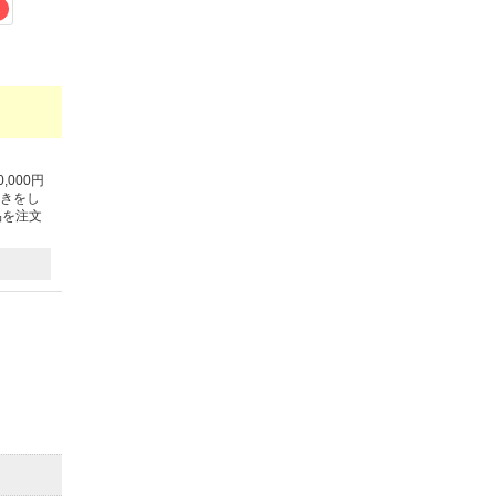
2
000円
引きをし
品を注文