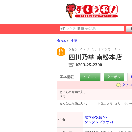
食べる
中華
シセン ノ ハナ ミナミマツモトテン
四川乃華 南松本店
0263-25-2390
基本情報
クチコミ
クーポン
クチ
じぶんのお気に入り:
メモ:
みんなのお気に入り:
お気に入り…
2人
ラン
松本市双葉7-23
住所
ダンダンプラザ内