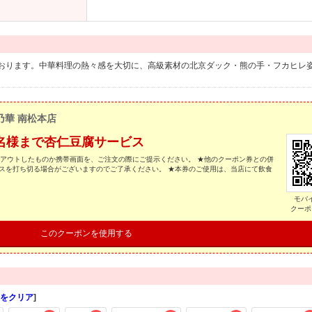
おります。中華料理の熱々感を大切に、高級素材の北京ダック・熊の手・フカヒレ
乃華 南松本店
名様まで杏仁豆腐サービス
トアウトしたものか携帯画面を、ご注文の際にご提示ください。 ★他のクーポン券との併
スを打ち切る場合がございますのでご了承ください。 ★本券のご使用は、当店にて飲食
モバ
クーポ
このクーポンを使用する
をクリア
]