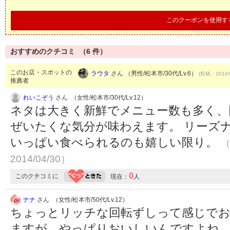
このクーポンを使用す
おすすめのクチコミ （
6
件）
このお店・スポットの
ラウタ
さん （男性/松本市/30代/Lv.6）
(投稿：2010/
推薦者
れいこぞう
さん （女性/松本市/30代/Lv.12）
ネタは大きく新鮮でメニュー数も多く、
ぜいたくな気分が味わえます。 リーズ
いっぱい食べられるのも嬉しい限り。
（
2014/04/30）
0
このクチコミに
現在：
人
ナナ
さん （女性/松本市/50代/Lv.12）
ちょっとリッチな回転ずしって感じでお
ますが、やっぱりおいしいんですよね。