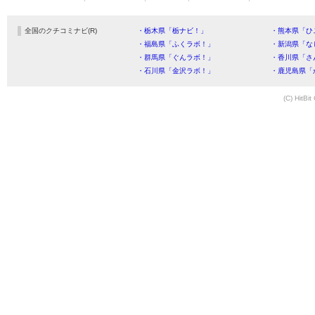
全国のクチコミナビ(R)
・栃木県「栃ナビ！」
・熊本県「ひ
・福島県「ふくラボ！」
・新潟県「な
・群馬県「ぐんラボ！」
・香川県「さ
・石川県「金沢ラボ！」
・鹿児島県「
(C) HitBit