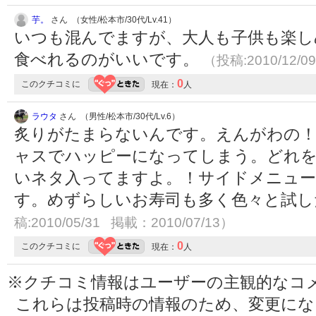
芋。
さん （女性/松本市/30代/Lv.41）
いつも混んでますが、大人も子供も楽し
食べれるのがいいです。
（投稿:2010/12/0
0
このクチコミに
現在：
人
ラウタ
さん （男性/松本市/30代/Lv.6）
炙りがたまらないんです。えんがわの！
ャスでハッピーになってしまう。どれ
いネタ入ってますよ。！サイドメニュー
す。めずらしいお寿司も多く色々と試
稿:2010/05/31 掲載：2010/07/13）
0
このクチコミに
現在：
人
※クチコミ情報はユーザーの主観的なコ
これらは投稿時の情報のため、変更に