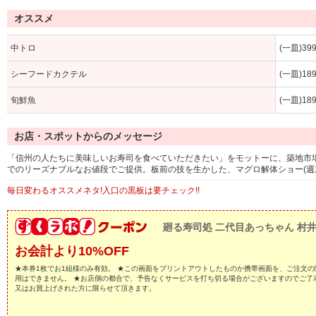
オススメ
中トロ
(一皿)39
シーフードカクテル
(一皿)18
旬鮮魚
(一皿)18
お店・スポットからのメッセージ
「信州の人たちに美味しいお寿司を食べていただきたい」をモットーに、築地市場
でのリーズナブルなお値段でご提供。板前の技を生かした、マグロ解体ショー(週
毎日変わるオススメネタ!入口の黒板は要チェック!!
廻る寿司処 二代目あっちゃん 村
お会計より10%OFF
★本券1枚でお1組様のみ有効。 ★この画面をプリントアウトしたものか携帯画面を、ご注文の
用はできません。 ★お店側の都合で、予告なくサービスを打ち切る場合がございますのでご了
又はお買上げされた方に限らせて頂きます。