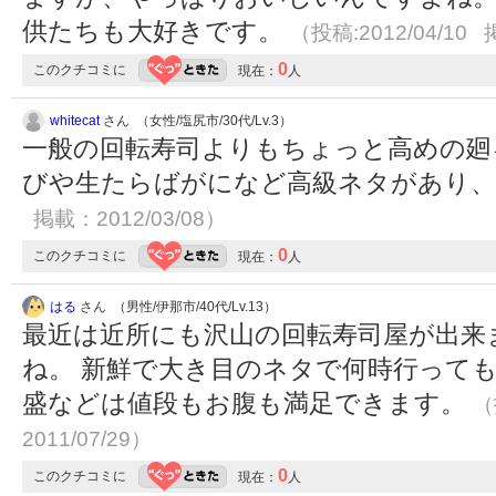
供たちも大好きです。
（投稿:2012/04/10 
0
このクチコミに
現在：
人
whitecat
さん （女性/塩尻市/30代/Lv.3）
一般の回転寿司よりもちょっと高めの廻
びや生たらばがになど高級ネタがあり
掲載：2012/03/08）
0
このクチコミに
現在：
人
はる
さん （男性/伊那市/40代/Lv.13）
最近は近所にも沢山の回転寿司屋が出来
ね。 新鮮で大き目のネタで何時行って
盛などは値段もお腹も満足できます。
（
2011/07/29）
0
このクチコミに
現在：
人