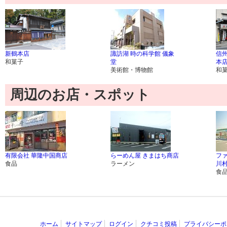
新鶴本店
諏訪湖 時の科学館 儀象
信
和菓子
堂
本
美術館・博物館
和
周辺のお店・スポット
有限会社 華隆中国商店
らーめん屋 きまはち商店
フ
食品
ラーメン
川
食
ホーム
サイトマップ
ログイン
クチコミ投稿
プライバシーポ