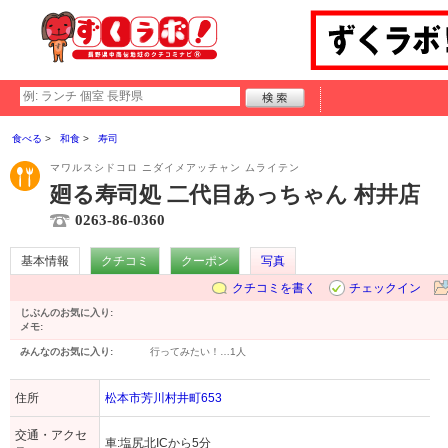
食べる
和食
寿司
マワルスシドコロ ニダイメアッチャン ムライテン
廻る寿司処 二代目あっちゃん 村井店
0263-86-0360
基本情報
クチコミ
クーポン
写真
クチコミを書く
チェックイン
じぶんのお気に入り:
メモ:
みんなのお気に入り:
行ってみたい！…
1人
住所
松本市芳川村井町653
交通・アクセ
車:塩尻北ICから5分