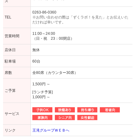
ス
0263-86-0360
TEL
※お問い合わせの際は「ずくラボ！を見た」とお伝えいた
だければ幸いです。
11:00～24:00
営業時間
（日・祝 23：00閉店）
店休日
無休
駐車場
60台
席数
全80席（カウンター30席）
1,500円 ～
ご予算
[ランチ予算]
1,000円 ～
サービス
リンク
王滝グループＷＥＢへ