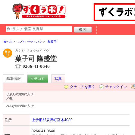
食べる
スウィーツ・パン
和菓子
カシシ リュウセイドウ
菓子司 隆盛堂
0266-41-0646
基本情報
クチコミ
写真
クチコミを書く
チェックイン
じぶんのお気に入り:
メモ:
みんなのお気に入り:
住所
上伊那郡辰野町宮木4080
0266-41-0646