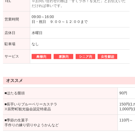
TEL
※お問い合わせの際は「ずくラボ！を見た」とお伝えいた
だければ幸いです。
09:00～16:00
営業時間
日・祝日 ９:００～１２:００まで
店休日
水曜日
駐車場
なし
サービス
オススメ
■ほたる饅頭
90円
■長芋いりブルーベリーカステラ
150円(1
※辰野町観光協会認定特産品
1,000円(
■季節の生菓子
110円～
手作りの練り切りやようかんなど