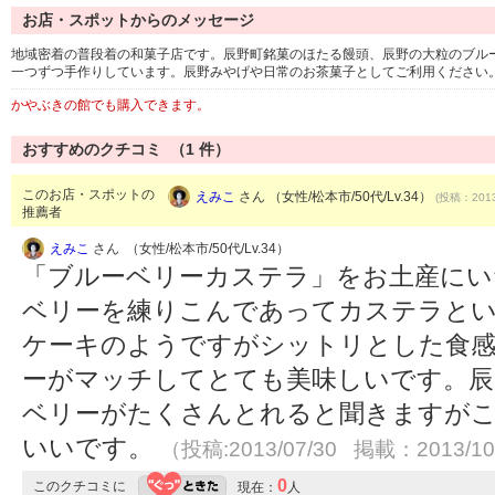
お店・スポットからのメッセージ
地域密着の普段着の和菓子店です。辰野町銘菓のほたる饅頭、辰野の大粒のブル
一つずつ手作りしています。辰野みやげや日常のお茶菓子としてご利用ください
かやぶきの館でも購入できます。
おすすめのクチコミ （
1
件）
このお店・スポットの
えみこ
さん （女性/松本市/50代/Lv.34）
(投稿：2013
推薦者
えみこ
さん （女性/松本市/50代/Lv.34）
「ブルーベリーカステラ」をお土産にい
ベリーを練りこんであってカステラと
ケーキのようですがシットリとした食感
ーがマッチしてとても美味しいです。辰
ベリーがたくさんとれると聞きますが
いいです。
（投稿:2013/07/30 掲載：2013/10
0
このクチコミに
現在：
人