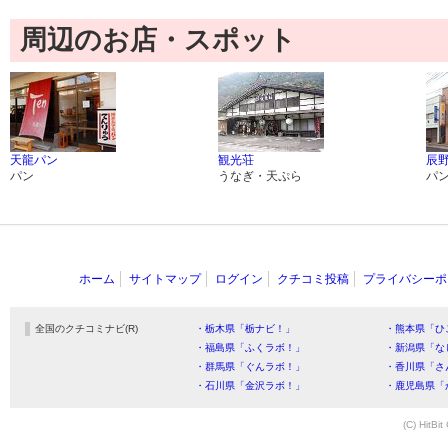
周辺のお店・スポット
天龍パン
観光荘
辰
パン
うなぎ・天ぷら
パ
ホーム
サイトマップ
ログイン
クチコミ投稿
プライバシーポ
全国のクチコミナビ(R)
・栃木県「栃ナビ！」
・熊本県「ひ
・福島県「ふくラボ！」
・新潟県「な
・群馬県「ぐんラボ！」
・香川県「さ
・石川県「金沢ラボ！」
・鹿児島県「
(C) HitBit