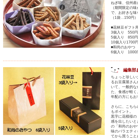
ねぎ味、信州産
（期間限定の味
で、お好きな味
（1袋…150円）
■花林豆ギフト
3個入り 550円
5個入り 850円
10個入り1700
■和尚のおやつ
6個入り 1000
編集部
ちょっと珍しい
るお豆腐屋さん
いて、一般的な
た、食感が軽く
年配の方にもお
さらに、こちら
もポイント。
黒字に花模様の
感を出したいと
の「和尚のおや
味のバラエティ
てから買うこと