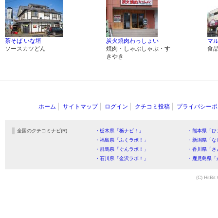
茶そば いな垣
炭火焼肉わっしょい
マ
ソースカツどん
焼肉・しゃぶしゃぶ・す
食
きやき
ホーム
サイトマップ
ログイン
クチコミ投稿
プライバシーポ
全国のクチコミナビ(R)
・栃木県「栃ナビ！」
・熊本県「ひ
・福島県「ふくラボ！」
・新潟県「な
・群馬県「ぐんラボ！」
・香川県「さ
・石川県「金沢ラボ！」
・鹿児島県「
(C) HitBit