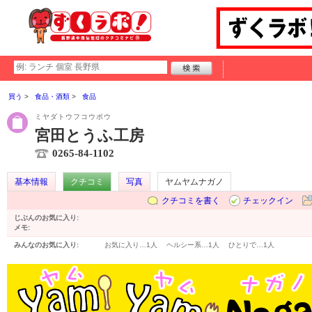
買う
食品・酒類
食品
ミヤダトウフコウボウ
宮田とうふ工房
0265-84-1102
基本情報
クチコミ
写真
ヤムヤムナガノ
クチコミを書く
チェックイン
じぶんのお気に入り:
メモ:
みんなのお気に入り:
お気に入り…
1人
ヘルシー系…
1人
ひとりで…
1人