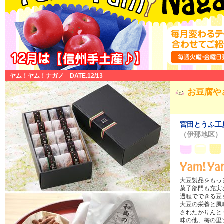
ヤム！ヤム！ナガノ DATE.12/13
お豆腐や
宮田とうふ工
（伊那地区）
大豆製品をもっ
菓子部門も充実
過程でできる豆
大豆の栄養と風
されたかりんと
味の他、梅の里