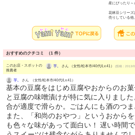
産にぴったり～
花林豆シリーズ
売りしている他
おすすめのクチコミ （
1
件）
このお店・スポットの
芋。
さん （女性/松本市/40代/Lv.41）
(投稿：2013/0
推薦者
芋。
さん （女性/松本市/40代/Lv.41）
基本の豆腐をはじめ豆腐やおからのお菓
と豆腐の味噌漬けが特に気に入りました
合が適度で滑らか。ごはんにも酒のつま
また、「和尚のおやつ」というおからを
も色々な味があって面白い！ 遅い時間
うスイーツは残念ながらありませんでし