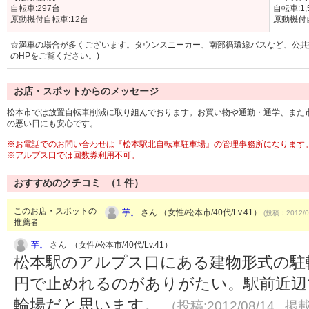
自転車:297台
自転車:1
原動機付自転車:12台
原動機付自
☆満車の場合が多くございます。タウンスニーカー、南部循環線バスなど、公共
のHPをご覧ください。)
お店・スポットからのメッセージ
松本市では放置自転車削減に取り組んでおります。お買い物や通勤・通学、また
の悪い日にも安心です。
※お電話でのお問い合わせは『松本駅北自転車駐車場』の管理事務所になります
※アルプス口では回数券利用不可。
おすすめのクチコミ （
1
件）
このお店・スポットの
芋。
さん （女性/松本市/40代/Lv.41）
(投稿：2012/0
推薦者
芋。
さん （女性/松本市/40代/Lv.41）
松本駅のアルプス口にある建物形式の駐輪
円で止めれるのがありがたい。駅前近辺
輪場だと思います。
（投稿:2012/08/14 掲載