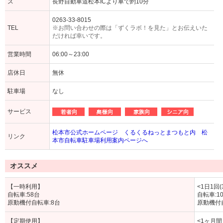
ス
長野自動車道松本ICより車で約10分
0263-33-8015
TEL
※お問い合わせの際は「ずくラボ！を見た」とお伝えいた
だければ幸いです。
営業時間
06:00～23:00
店休日
無休
駐車場
なし
サービス
松本市公式ホームページ くるくるねっとまつもと内 松
リンク
本市自転車駐車場利用案内ページへ
オススメ
【一時利用】
<1日1回(
自転車:58台
自転車:1
原動機付自転車:8台
原動機付自
【定期使用】
<1ヶ月間