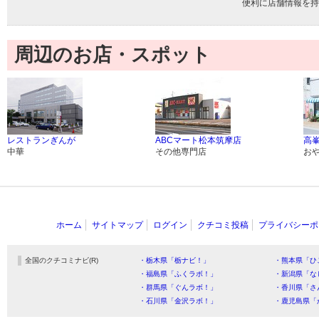
便利に店舗情報を持
周辺のお店・スポット
レストランぎんが
ABCマート松本筑摩店
高
中華
その他専門店
お
ホーム
サイトマップ
ログイン
クチコミ投稿
プライバシーポ
全国のクチコミナビ(R)
・栃木県「栃ナビ！」
・熊本県「ひ
・福島県「ふくラボ！」
・新潟県「な
・群馬県「ぐんラボ！」
・香川県「さ
・石川県「金沢ラボ！」
・鹿児島県「