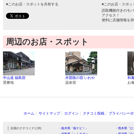
■
このお店・スポットを共有する
■
このお店・スポッ
読取機能付きのモバ
アクセス！
便利に店舗情報を持
周辺のお店・スポット
中山道 福島宿
木曽路の宿 いわや
和庵
景勝地
温泉宿
お
ホーム
サイトマップ
ログイン
クチコミ投稿
プライバシーポ
全国のクチコミナビ(R)
・栃木県「栃ナビ！」
・熊本県「ひ
・福島県「ふくラボ！」
・新潟県「な