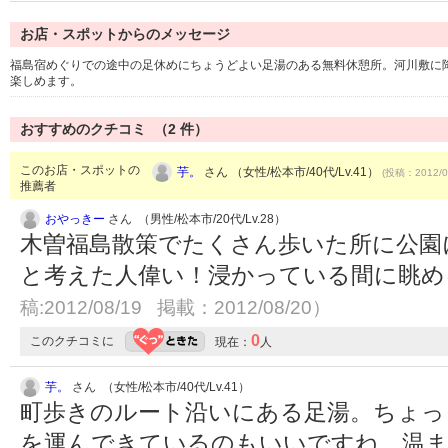
お店・スポットからのメッセージ
福島宿めぐりでの途中の足休めにちょうどよい足湯のある無料休憩所。河川敷に
楽しめます。
おすすめのクチコミ （
2
件）
このお店・スポットの
芋。
さん （女性/松本市/40代/Lv.41）
(投稿：2012/0
推薦者
おやっきー
さん （男性/松本市/20代/Lv.28）
木曽福島散策でたくさん歩いた所に公園
と考えた人偉い！浸かっている間に眺
稿:2012/08/19 掲載：2012/08/20）
0
このクチコミに
現在：
人
芋。
さん （女性/松本市/40代/Lv.41）
町歩きのルート沿いにある足湯。ちょっ
を運んできているのもいいですね。温ま