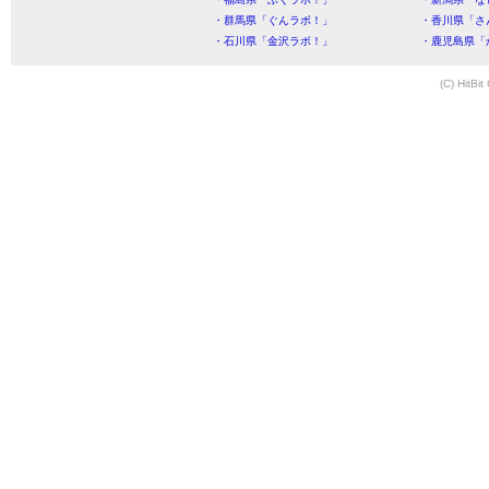
・群馬県「ぐんラボ！」
・香川県「さ
・石川県「金沢ラボ！」
・鹿児島県「
(C) HitBit