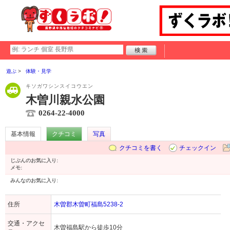
遊ぶ
体験・見学
キソガワシンスイコウエン
木曽川親水公園
0264-22-4000
基本情報
クチコミ
写真
クチコミを書く
チェックイン
じぶんのお気に入り:
メモ:
みんなのお気に入り:
住所
木曽郡木曽町福島5238-2
交通・アクセ
木曽福島駅から徒歩10分