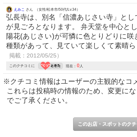
えみこ
さん （女性/松本市/50代/Lv.34）
弘長寺は、別名「信濃あじさい寺」とし
が見ごろとなります。 弁天堂を中心と
陽花(あじさい)が可憐に色とりどりに
種類があって、見ていて楽しくて素晴
掲載：2012/05/25）
0
このクチコミに
現在：
人
※クチコミ情報はユーザーの主観的なコ
これらは投稿時の情報のため、変更に
でご了承ください。
このお店・スポットのクチ