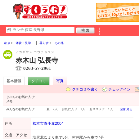
遊ぶ
体験・見学
暮らす
その他
アカギサン コウチョウジ
赤木山 弘長寺
0263-57-2961
基本情報
クチコミ
写真
クチコミを書く
チェックイン
じぶんのお気に入り:
メモ:
みんなのお気に入り:
夏…
2人
お気に入り…
1人
おススメ☆…
1人
全部見る
住所
松本市寿小赤2004
交通・アクセ
塩尻北ICより車で5分、村井駅から車で7分