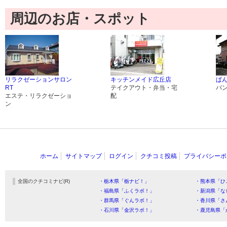
周辺のお店・スポット
リラクゼーションサロン
キッチンメイド広丘店
ぱ
RT
テイクアウト・弁当・宅
パ
エステ・リラクゼーショ
配
ン
ホーム
サイトマップ
ログイン
クチコミ投稿
プライバシーポ
全国のクチコミナビ(R)
・栃木県「栃ナビ！」
・熊本県「ひ
・福島県「ふくラボ！」
・新潟県「な
・群馬県「ぐんラボ！」
・香川県「さ
・石川県「金沢ラボ！」
・鹿児島県「