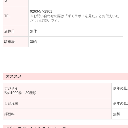
ス
0263-57-2961
TEL
※お問い合わせの際は「ずくラボ！を見た」とお伝えいた
だければ幸いです。
店休日
無休
駐車場
30台
オススメ
アジサイ
例年の見
※約1000株、80種類
しだれ桜
例年の見
拝観料
無料