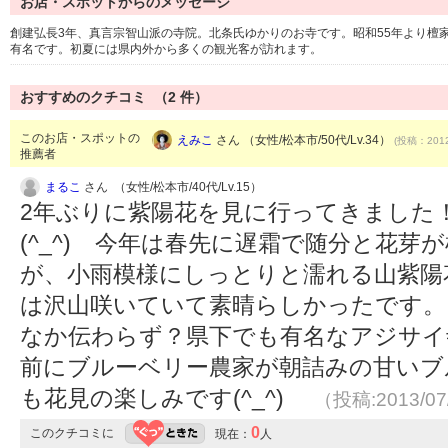
お店・スポットからのメッセージ
創建弘長3年、真言宗智山派の寺院。北条氏ゆかりのお寺です。昭和55年より檀
有名です。初夏には県内外から多くの観光客が訪れます。
おすすめのクチコミ （
2
件）
このお店・スポットの
えみこ
さん （女性/松本市/50代/Lv.34）
(投稿：2012
推薦者
まるこ
さん （女性/松本市/40代/Lv.15）
2年ぶりに紫陽花を見に行ってきました
(^_^)ゞ今年は春先に遅霜で随分と花
が、小雨模様にしっとりと濡れる山紫陽
は沢山咲いていて素晴らしかったです。
なか伝わらず？県下でも有名なアジサイ
前にブルーベリー農家が朝詰みの甘いブ
も花見の楽しみです(^_^)ゞ
（投稿:2013/07
0
このクチコミに
現在：
人