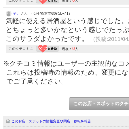
0
このクチコミに
現在：
人
芋。
さん （女性/松本市/30代/Lv.41）
気軽に使える居酒屋という感じでした。
とちょっと多いかなという感じでたっ
このサラダよかったです。
（投稿:2011/04
0
このクチコミに
現在：
人
※クチコミ情報はユーザーの主観的なコ
これらは投稿時の情報のため、変更に
でご了承ください。
このお店・スポットのクチ
このお店・スポットの情報変更や閉店・移転を報告