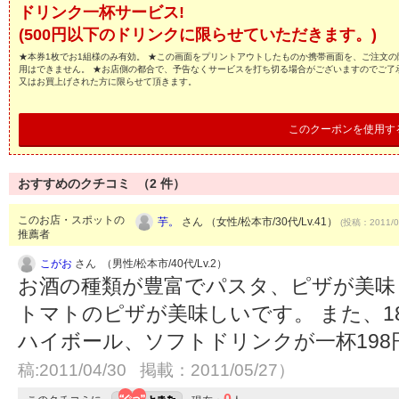
ドリンク一杯サービス!
(500円以下のドリンクに限らせていただきます。)
★本券1枚でお1組様のみ有効。 ★この画面をプリントアウトしたものか携帯画面を、ご注文の
用はできません。 ★お店側の都合で、予告なくサービスを打ち切る場合がございますのでご了
又はお買上げされた方に限らせて頂きます。
このクーポンを使用す
おすすめのクチコミ （
2
件）
このお店・スポットの
芋。
さん （女性/松本市/30代/Lv.41）
(投稿：2011/0
推薦者
こがお
さん （男性/松本市/40代/Lv.2）
お酒の種類が豊富でパスタ、ピザが美味
トマトのピザが美味しいです。 また、1
ハイボール、ソフトドリンクが一杯19
稿:2011/04/30 掲載：2011/05/27）