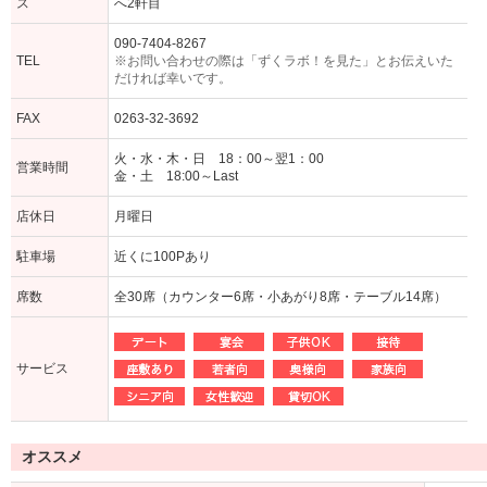
ス
へ2軒目
090-7404-8267
TEL
※お問い合わせの際は「ずくラボ！を見た」とお伝えいた
だければ幸いです。
FAX
0263-32-3692
火・水・木・日 18：00～翌1：00
営業時間
金・土 18:00～Last
店休日
月曜日
駐車場
近くに100Pあり
席数
全30席（カウンター6席・小あがり8席・テーブル14席）
サービス
オススメ