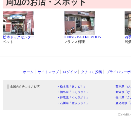
周辺のお店・スポット
松本ドッグセンター
DINING BAR NOMDOS
四季
ペット
フランス料理
居
ホーム
サイトマップ
ログイン
クチコミ投稿
プライバシーポ
全国のクチコミナビ(R)
・栃木県「栃ナビ！」
・熊本県「ひ
・福島県「ふくラボ！」
・新潟県「な
・群馬県「ぐんラボ！」
・香川県「さ
・石川県「金沢ラボ！」
・鹿児島県「
(C) HitBit