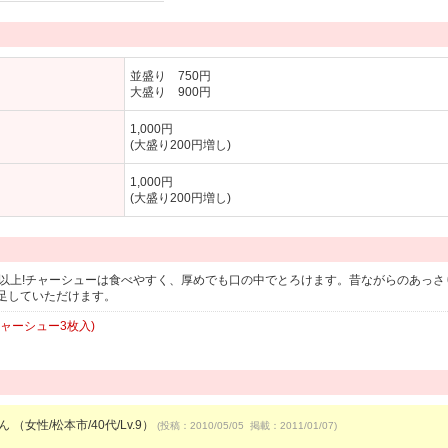
並盛り 750円
大盛り 900円
1,000円
(大盛り200円増し)
1,000円
(大盛り200円増し)
年以上!チャーシューは食べやすく、厚めでも口の中でとろけます。昔ながらのあっさ
足していただけます。
ャーシュー3枚入)
ん （女性/松本市/40代/Lv.9）
(投稿：2010/05/05 掲載：2011/01/07)