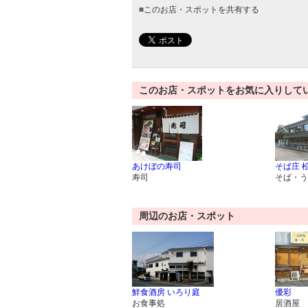
■
このお店・スポットを共有する
このお店・スポットをお気に入りして
あけぼの寿司
そば庄 
寿司
そば・う
周辺のお店・スポット
鮮食酒房 いろり庭
優彩
お食事処
居酒屋