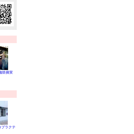
珈焙摘実
ロプラクテ