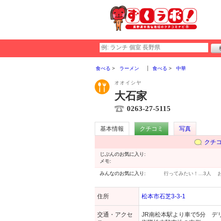
食べる
ラーメン
食べる
中華
オオイシヤ
大石家
0263-27-5115
基本情報
クチコミ
写真
クチ
じぶんのお気に入り:
メモ:
みんなのお気に入り:
行ってみたい！…
3人
住所
松本市石芝3-3-1
交通・アクセ
JR南松本駅より車で5分 デ