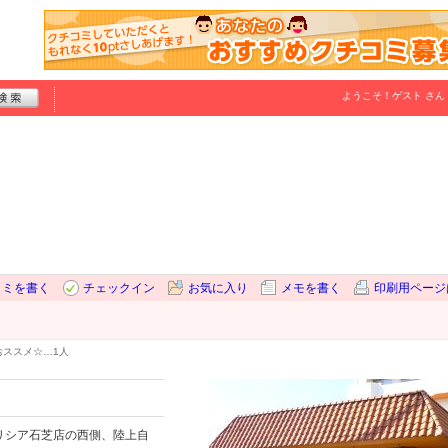
ようこそ！
ゲスト
さん
コミを書く
チェックイン
お気に入り
メモを書く
印刷用ページ
おススメ☆…
1人
リシア石芝店の西側、陸上自