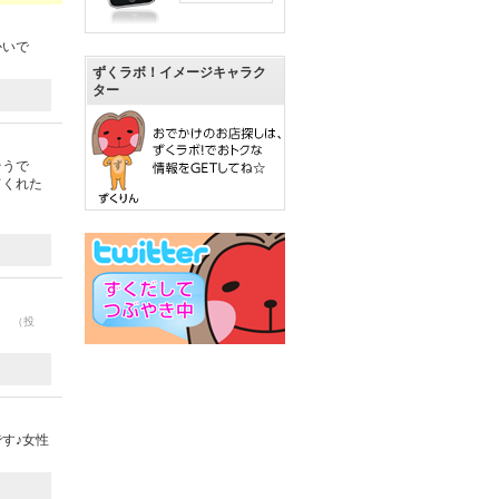
かいで
ずくラボ！イメージキャラク
ター
そうで
てくれた
。
（投
す♪女性