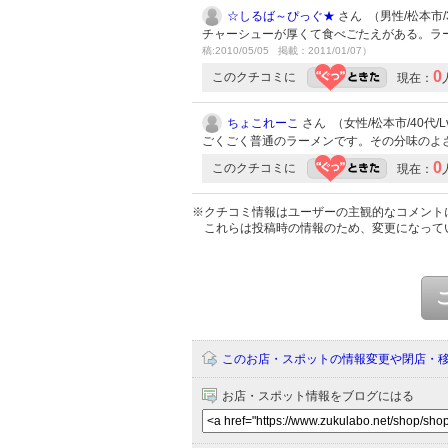
☆しるば～ぴっぐ★
さん （男性/松本市/3
チャーシューが厚くて食べごたえがある。ラ
稿:2010/05/05 掲載：2011/01/07）
0
このクチコミに
現在：
ちょこれーこ
さん （女性/松本市/40代/Lv
ごくごく普通のラーメンです。その分味のよ
0
このクチコミに
現在：
※クチコミ情報はユーザーの主観的なコメント
これらは投稿時の情報のため、変更になって
このお店・スポットの情報変更や閉店・
お店・スポット情報をブログにはる