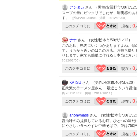
アシタカ
さん （男性/安曇野市/30代/Lv.
スープの量にビックリでしたが、透明感のあ
す。
（投稿:2012/08/08 掲載：2012/08/08）
0
このクチコミに
現在：
ナナ
さん （女性/松本市/50代/Lv.12）
このお店、県内にいくつかありますよね。母
す。うちから近いのはこのお店。お持ち帰り
りします。家でも簡単に作れるし本当におい
2012/02/06）
0
このクチコミに
現在：
KATSU
さん （男性/松本市/40代/Lv.20）
正統派のラーメン屋さん！ 最近こういう醤
稿:2011/10/08 掲載：2011/10/11）
0
このクチコミに
現在：
anonymass
さん （女性/松本市/30代/Lv.
醤油味のみ提供しているお店。ひとつの味だ
にやさしい食べやすい中華そばで、並は750
0
このクチコミに
現在：