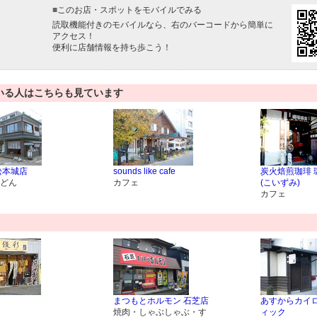
■
このお店・スポットをモバイルでみる
読取機能付きのモバイルなら、右のバーコードから簡単に
アクセス！
便利に店舗情報を持ち歩こう！
いる人はこちらも見ています
松本城店
sounds like cafe
炭火焙煎珈琲 
どん
カフェ
(こいずみ)
カフェ
まつもとホルモン 石芝店
あすからカイ
焼肉・しゃぶしゃぶ・す
ィック