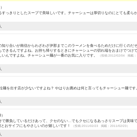
5）
るすっきりとしたスープで美味しいです。チャーシューは厚切りなのにとても柔ら
人
の知り合いが南信からわざわざ伊那までこのラーメンを食べるためだけに行くのだ
もできるんですよね。お持ち帰りするときにチャーシューの切れ端をおまけでつけ
しいんですよね。チャーシュー麺が一番のお気に入りです。
（投稿:2012/02/04 掲載：
人
油拉麺を出す店が少ないですよね？ やはりお薦めは何と言ってもチャーシュー麺です
人
3）
けで勝負しているだけあって、クセのない…でもクセになるあっさりスープは美味で
円とおサイフにもやさしいのが嬉しいです！
（投稿:2011/02/23 掲載：2011/02/23）
人