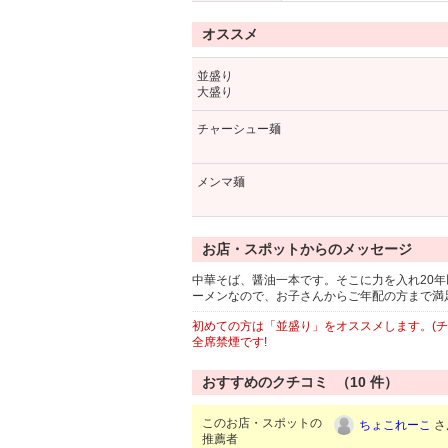
オススメ
並盛り
大盛り
チャーシュー麺
メンマ麺
お店・スポットからのメッセージ
中華そば、醤油一本です。そこに力を入れ20
ーメンなので、お子さんからご年配の方まで満
初めての方は「並盛り」をオススメします。(チ
全席禁煙です!
おすすめのクチコミ （
10
件）
このお店・スポットの
ちょこれーこ
さ
推薦者