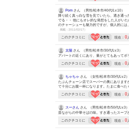
Pom
さん （男性/松本市/40代/Lv.10）
降り続く真っ白な雪を見ていたら、透き通っ
でる・・ 他にもオレ的な発想をした人がいた
のチャーシューも魅力的ですが、個人的には
掲載：2011/02/17）
0
このクチコミに
現在：
太陽
さん （男性/松本市/30代/Lv.3）
アパートの近くにあり、量がとてもあってボ
0
このクチコミに
現在：
ちゃちゃ
さん （女性/松本市/30代/Lv.2
たぶんチェーン店でスーパーの奧にあります
て十分にお腹一杯になります。たまに食
0
このクチコミに
現在：
スーさん
さん （男性/松本市/50代/Lv.3
昔ながらの中華そばの味。すき通ったスープ
0
このクチコミに
現在：