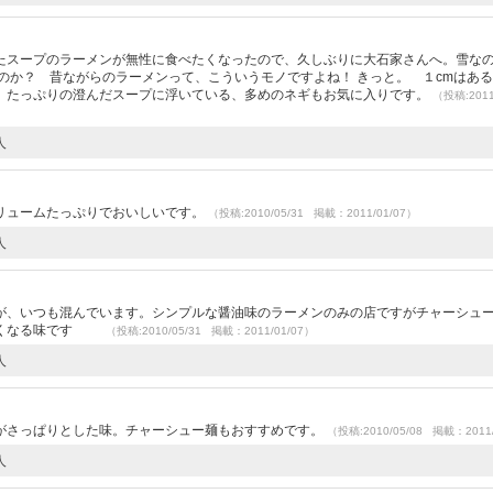
たスープのラーメンが無性に食べたくなったので、久しぶりに大石家さんへ。雪な
のか？ 昔ながらのラーメンって、こういうモノですよね！ きっと。 １cmはあ
、たっぷりの澄んだスープに浮いている、多めのネギもお気に入りです。
（投稿:2011
人
リュームたっぷりでおいしいです。
（投稿:2010/05/31 掲載：2011/01/07）
人
）
が、いつも混んでいます。シンプルな醤油味のラーメンのみの店ですがチャーシュ
べたくなる味です
（投稿:2010/05/31 掲載：2011/01/07）
人
）
がさっぱりとした味。チャーシュー麺もおすすめです。
（投稿:2010/05/08 掲載：2011/
人