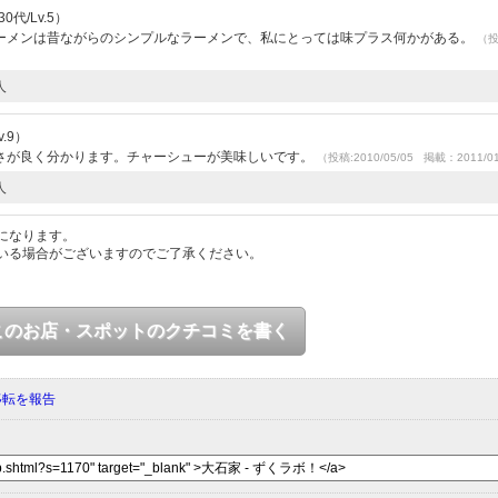
0代/Lv.5）
ーメンは昔ながらのシンプルなラーメンで、私にとっては味プラス何かがある。
（
人
.9）
さが良く分かります。チャーシューが美味しいです。
（投稿:2010/05/05 掲載：2011/0
人
になります。
いる場合がございますのでご了承ください。
このお店・スポットのクチコミを書く
移転を報告