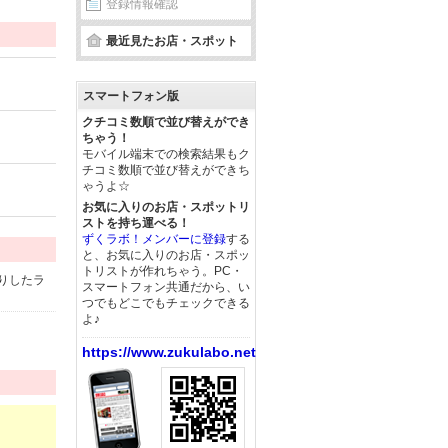
登録情報確認
最近見たお店・スポット
スマートフォン版
クチコミ数順で並び替えができ
ちゃう！
モバイル端末での検索結果もク
チコミ数順で並び替えができち
ゃうよ☆
お気に入りのお店・スポットリ
ストを持ち運べる！
ずくラボ！メンバーに登録
する
と、お気に入りのお店・スポッ
トリストが作れちゃう。PC・
りしたラ
スマートフォン共通だから、い
つでもどこでもチェックできる
よ♪
https://www.zukulabo.net/