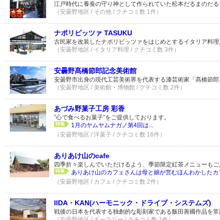
江戸時代に養蚕の守り神として作られていた松本だるまのだる
（安曇野地区 / その他 / クチコミ数 1件）
ナポリピッツァ TASUKU
古民家を改装したナポリピッツァをはじめとするイタリア料理
（安曇野地区 / イタリア料理 / クチコミ数 3件）
安曇野髙橋節郎記念美術館
安曇野市出身の現代工芸美術界を代表する漆芸術家「髙橋節郎
（安曇野地区 / 美術館・博物館 / クチコミ数 2件）
あづみ野菓子工房 彩香
”心で食べるお菓子”をご提供しております。
1月のヤムヤムナガノ第4回は...
（安曇野地区 / 洋菓子 / クチコミ数 16件）
ありあけ山のcafe
四季折々楽しんでいただけるよう、季節限定紅茶メニューもご
ありあけ山のカフェさんは母と娘が営むほんわかしたカフェ
（安曇野地区 / カフェ / クチコミ数 2件）
IIDA・KAN(ハーモニック・ドライブ・システムズ)
戦後の日本を代表する独創的な彫刻家である飯田善國作品を常
（安曇野地区 / ギャラリー / クチコミ数 1件）