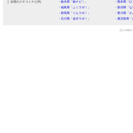
全国のクチコミナビ(R)
・栃木県「栃ナビ！」
・熊本県「ひ
・福島県「ふくラボ！」
・新潟県「な
・群馬県「ぐんラボ！」
・香川県「さ
・石川県「金沢ラボ！」
・鹿児島県「
(C) HitBit