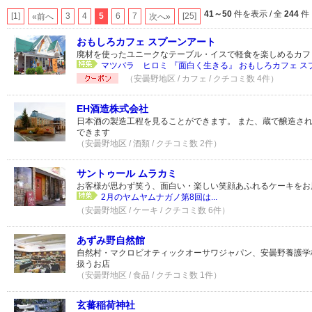
41～50
件を表示 / 全
244
件
[1]
3
4
5
6
7
[25]
«前へ
次へ»
おもしろカフェ スプーンアート
廃材を使ったユニークなテーブル・イスで軽食を楽しめるカフ
マツバラ ヒロミ 『面白く生きる』 おもしろカフェ 
（安曇野地区 / カフェ / クチコミ数 4件）
EH酒造株式会社
日本酒の製造工程を見ることができます。 また、蔵で醸造さ
できます
（安曇野地区 / 酒類 / クチコミ数 2件）
サントゥール ムラカミ
お客様が思わず笑う、面白い・楽しい笑顔あふれるケーキをお
2月のヤムヤムナガノ第8回は...
（安曇野地区 / ケーキ / クチコミ数 6件）
あずみ野自然館
自然村・マクロビオティックオーサワジャパン、安曇野養護学
扱うお店
（安曇野地区 / 食品 / クチコミ数 1件）
玄蕃稲荷神社