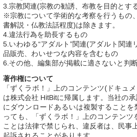
3.宗教関連(宗教の勧誘、布教を目的とす
※宗教について学術的な考察を行うもの、
書解説・仏教法話程度)は除きます。
4.違法行為を助長するもの
5.いわゆる“アダルト”関連(アダルト関
品販売、わいせつな内容を含むもの
6.その他、編集部が掲載に適さないと判
著作権について
「ずくラボ！」上のコンテンツ(ドキュメ
は株式会社 HitBitに帰属します。当社
にダウンロードあるいは複製することを
っても、「ずくラボ！」上のコンテンツ
ことは法律で禁じられ、違反者は、民事
起訴されることがあります。