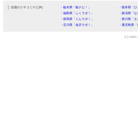
全国のクチコミナビ(R)
・栃木県「栃ナビ！」
・熊本県「ひ
・福島県「ふくラボ！」
・新潟県「な
・群馬県「ぐんラボ！」
・香川県「さ
・石川県「金沢ラボ！」
・鹿児島県「
(C) HitBit