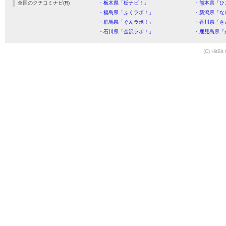
全国のクチコミナビ(R)
・栃木県「栃ナビ！」
・熊本県「ひ
・福島県「ふくラボ！」
・新潟県「な
・群馬県「ぐんラボ！」
・香川県「さ
・石川県「金沢ラボ！」
・鹿児島県「
(C) HitBit