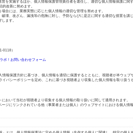
の教育を実施するほか、個人情報保護管理責任者を選任し、適切な個人情報保護に関
続的改善に努めます。
行う場合には、業務実態に応じた個人情報の適切な管理を努めます。
失、破壊、改ざん、漏洩等の危険に対し、予防ならびに是正に関する適切な措置を講
守します。
-0118）
ラボ！お問い合わせフォーム
人情報保護方針に基づき、個人情報を適切に保護するとともに、視聴者が本ウェブ
ライバシーポリシーを定め、これに基づき視聴者より収集した個人情報を取り扱う
イトにおいて当社が視聴者より収集する個人情報の取り扱いに関して適用されます。
ブページにリンクされている他（事業者または個人）のウェブサイトにおける個人情
報」とは、個人情報保護法に定める個人情報（生存する個人に関連し、特定の個人