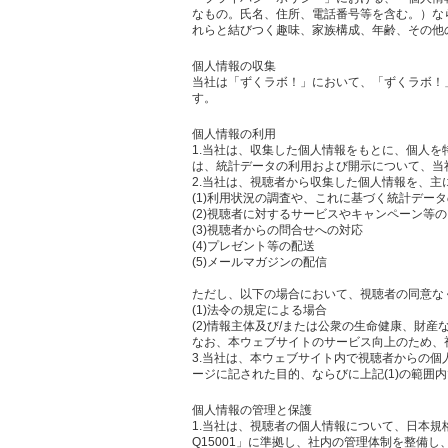
なもの。氏名、住所、電話番号等を含む。）な
れらと結びつく趣味、家族構成、年齢、その他
個人情報の収集
当社は「ずくラボ！」において、「ずくラボ！
す。
個人情報の利用
1.当社は、収集した個人情報をもとに、個人
は、統計データの利用および開示について、当
2.当社は、視聴者から収集した個人情報を、主
(1)利用状況の調査や、これに基づく統計デー
(2)視聴者に対するサービスやキャンペーン等
(3)視聴者からの問合せへの対応
(4)プレゼント等の配送
(5)メールマガジンの配信
ただし、以下の場合において、視聴者の同意な
(1)法令の規定による場合
(2)情報主体及び/または公衆の生命健康、財
なお、本ウェブサイトのサービス向上のため、
3.当社は、本ウェブサイト内で視聴者からの
ージに記された目的、ならびに上記(1)の範囲
個人情報の管理と保護
1.当社は、視聴者の個人情報について、日本規
Q15001」に準拠し、社内の管理体制を整備