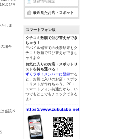
登録情報確認
報およびそ
最近見たお店・スポット
いたしま
スマートフォン版
クチコミ数順で並び替えができ
ちゃう！
この場合
モバイル端末での検索結果もク
チコミ数順で並び替えができち
ゃうよ☆
お気に入りのお店・スポットリ
ストを持ち運べる！
ずくラボ！メンバーに登録
する
と、お気に入りのお店・スポッ
トリストが作れちゃう。PC・
スマートフォン共通だから、い
つでもどこでもチェックできる
よ♪
https://www.zukulabo.net/
社は当該ペ
S