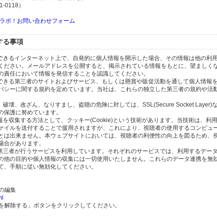
-0118）
ラボ！お問い合わせフォーム
する事項
スできるインターネット上で、自発的に個人情報を開示した場合、その情報は他の利
ください。メールアドレスを公開すると、掲示されている情報をもとに、望ましく
の責任において情報を発信することを認識してください。
のできる第三者のサイトおよびサービス、もしくは懸賞や販促活動を通して個人情報
バシーに関する規約を定めています。当社は、これらの独立した第三者の規約や活
、改ざん、なりすまし、盗聴の危険に対しては、SSL(Secure Socket Layer
の保護に努めています。
を収集する方法として、クッキー(Cookie)という技術があります。当技術は、利
ァイルを送付することで援用されますが、これにより、視聴者の使用するコンピュ
とは出来ません。本ウェブサイトにおいては、視聴者の利便性の向上を図るため、
場合があります。
の第三者が行うサービスを利用しています。それぞれのサービスでは、利用するデー
の他の目的や個人情報の収集には一切使用いたしません。これらのデータ連携を無
て、手順に従い無効化してください。
）の編集
ml
携を解除する」ボタンをクリックしてください。