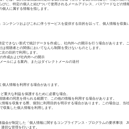
らびに、特定の個人と結びついて使用されるメールアドレス、パスワードなどの情
の個人に属する情報を指します。
」コンテンツおよびこれに伴うサービスを提供する目的を以って、個人情報を収集
を特定できない形式で統計データを作成し、社内外への開示を行う場合があります。
社は視聴者との関係においてなんら制限を受けないものとします。
に次の目的で利用します。
タの作成および社内外への開示
のメールによる案内、またはダイレクトメールの送付
く個人情報を利用する場合があります。
産など重大な利益を保護するために必要な場合。
視聴者の同意を得られる範囲で、この他の情報を利用する場合があります。
個人情報を収集する際、個別に利用目的を明示する場合があります。この場合は、当
内で収集した個人情報を利用します。
格協会が制定した「個人情報に関するコンプライアンス・プログラムの要求事項 JI
し、適切な管理を行います。