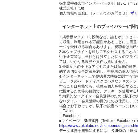
栃木県宇都宮市インターパーク4丁目3-1（〒321
株式会社 HitBit
個人情報相談窓口（メールでのお問合せ）:
ずく
インターネット上のプライバシーに関
1.掲示板やクチコミ投稿など、誰もがアクセ
て収集、利用される可能性があることにご留意
ージを受け取る場合もあります。視聴者は自己
2.本ウェブサイトを通してアクセスすること
いる企業等は、当社とは独立した個々のプライ
ては、いかなる義務や責任も負いません。
3.外部からの不正なアクセスまたは情報の紛失、破壊
的で適切な安全対策を施し、視聴者の個人情報
4.インターネット上で視聴者の嗜好に関する情報
ピュータのハードディスクに小さなテキストフ
することは可能でも、視聴者個人を特定するこ
把握するため等の目的で、クッキーを使用する
5.効果的なログイン・会員登録のために以下
なログイン・会員登録の目的にのみ使用し、そ
場合はお手数ですが、以下の設定ページにおい
・Twitter
・Facebook
■マイページ SNS連携（Twitter・Facebook
https://www.zukulabo.net/member/edit_sns.sht
データ連携を無効にするには、各SNSの「連