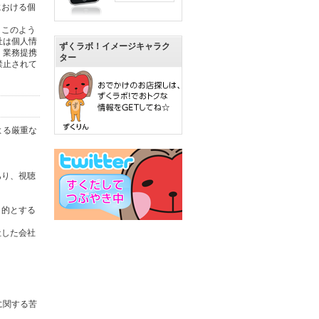
における個
。このよう
社は個人情
ずくラボ！イメージキャラク
。業務提携
ター
禁止されて
よる厳重な
あり、視聴
目的とする
社した会社
に関する苦