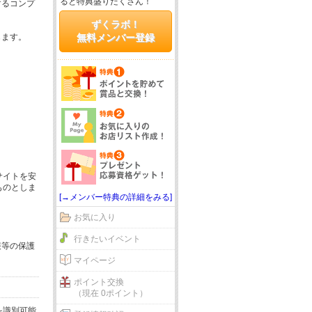
ると特典盛りだくさん！
するコンプ
ずくラボ！
じます。
無料メンバー登録
サイトを安
ものとしま
[→メンバー特典の詳細をみる]
お気に入り
行きたいイベント
報等の保護
マイページ
ポイント交換
（現在 0ポイント）
を識別可能