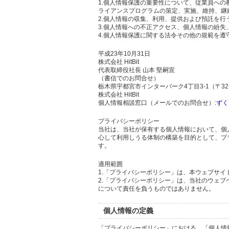
1.個人情報保護の重要性について、従業員へ
ライアンスプログラムの策定、実施、維持、継
2.個人情報の収集、利用、提供および預託を
3.個人情報への不正アクセス、個人情報の紛
4.個人情報保護に関する法令その他の規範を遵
平成23年10月31日
株式会社 HitBit
代表取締役社長 山本 堅嗣宣
（書信でのお問合せ）
栃木県宇都宮市インターパーク4丁目3-1（〒321
株式会社 HitBit
個人情報相談窓口（メールでのお問合せ）:
ずく
プライバシーポリシー
当社は、当社が保有する個人情報において、個
心して利用しうる体制の構築を目的として、プ
す。
適用範囲
1.「プライバシーポリシー」は、本ウェブサ
2.「プライバシーポリシー」は、当社のウェ
について責任を負うものではありません。
個人情報の定義
「プライバシーポリシー」における、「個人情