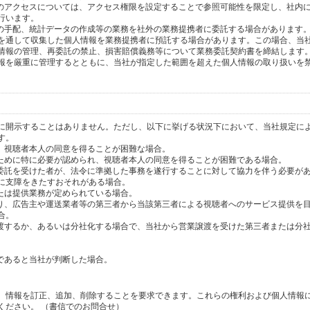
へのアクセスについては、アクセス権限を設定することで参照可能性を限定し、社内
行います。
送の手配、統計データの作成等の業務を社外の業務提携者に委託する場合があります
を通して収集した個人情報を業務提携者に預託する場合があります。この場合、当
情報の管理、再委託の禁止、損害賠償義務等について業務委託契約書を締結します
報を厳重に管理するとともに、当社が指定した範囲を超えた個人情報の取り扱いを
に開示することはありません。ただし、以下に挙げる状況下において、当社規定に
す。
り、視聴者本人の同意を得ることが困難な場合。
のために特に必要が認められ、視聴者本人の同意を得ることが困難である場合。
の委託を受けた者が、法令に準拠した事務を遂行することに対して協力を伴う必要が
に支障をきたすおそれがある場合。
または提供業務が定められている場合。
より、広告主や運送業者等の第三者から当該第三者による視聴者へのサービス提供を
合。
譲渡するか、あるいは分社化する場合で、当社から営業譲渡を受けた第三者または分
であると当社が判断した場合。
、情報を訂正、追加、削除することを要求できます。これらの権利および個人情報
ください。 （書信でのお問合せ）