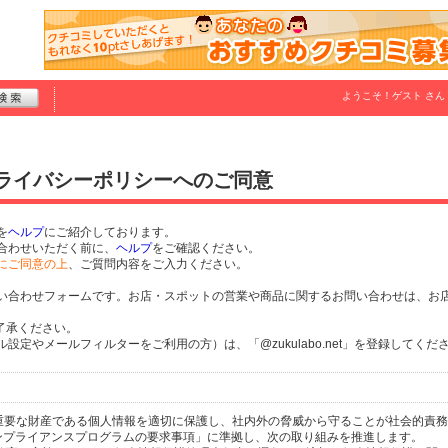
ようこそ！
ゲスト
さん
プライバシーポリシーへのご同意
を
ヘルプ
にご紹介しております。
合わせいただく前に、
ヘルプ
をご確認ください。
にご同意の上
、ご質問内容をご入力ください。
い合わせフォームです。お店・スポットの営業や商品に関するお問い合わせは、お
了承ください。
定やメールフィルターをご利用の方）は、「@zukulabo.net」を登録してくだ
個人の重要な財産である個人情報を適切に保護し、社内外の脅威から守ることが社会的責
するコンプライアンスプログラムの要求事項」に準拠し、次の取り組みを推進します。