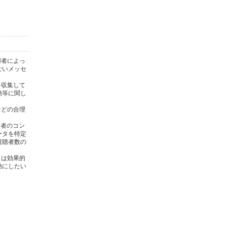
用者によっ
ないメッセ
を収集して
動等に関し
)などの合理
用者のコン
ータを特定
視聴者数の
タは効果的
効にしたい