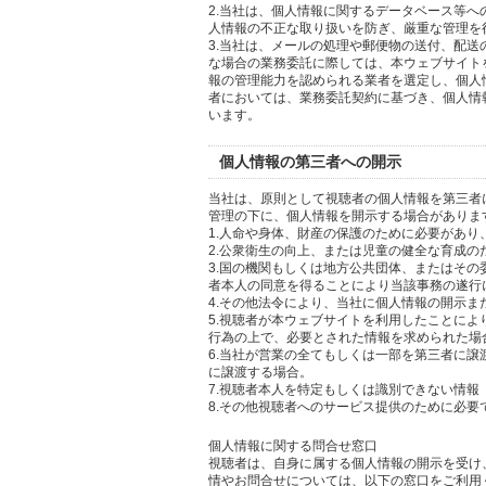
2.当社は、個人情報に関するデータベース等
人情報の不正な取り扱いを防ぎ、厳重な管理を
3.当社は、メールの処理や郵便物の送付、配
な場合の業務委託に際しては、本ウェブサイト
報の管理能力を認められる業者を選定し、個人
者においては、業務委託契約に基づき、個人情
います。
個人情報の第三者への開示
当社は、原則として視聴者の個人情報を第三者
管理の下に、個人情報を開示する場合がありま
1.人命や身体、財産の保護のために必要があ
2.公衆衛生の向上、または児童の健全な育成
3.国の機関もしくは地方公共団体、またはそ
者本人の同意を得ることにより当該事務の遂行
4.その他法令により、当社に個人情報の開示
5.視聴者が本ウェブサイトを利用したことに
行為の上で、必要とされた情報を求められた場
6.当社が営業の全てもしくは一部を第三者に
に譲渡する場合。
7.視聴者本人を特定もしくは識別できない情報
8.その他視聴者へのサービス提供のために必要
個人情報に関する問合せ窓口
視聴者は、自身に属する個人情報の開示を受け
情やお問合せについては、以下の窓口をご利用