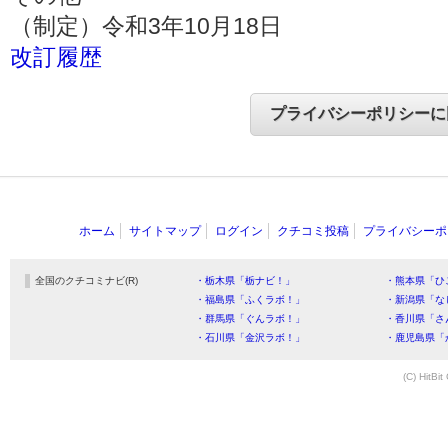
（制定）令和3年10月18日
改訂履歴
ホーム
サイトマップ
ログイン
クチコミ投稿
プライバシーポ
全国のクチコミナビ(R)
・栃木県「栃ナビ！」
・熊本県「ひ
・福島県「ふくラボ！」
・新潟県「な
・群馬県「ぐんラボ！」
・香川県「さ
・石川県「金沢ラボ！」
・鹿児島県「
(C) HitBit